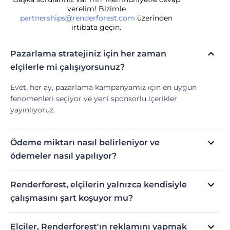
verelim! Bizimle
partnerships@renderforest.com
üzerinden
irtibata geçin.
Pazarlama stratejiniz için her zaman
elçilerle mi çalışıyorsunuz?
Evet, her ay, pazarlama kampanyamız için en uygun
fenomenleri seçiyor ve yeni sponsorlu içerikler
yayınlıyoruz.
Ödeme miktarı nasıl belirleniyor ve
ödemeler nasıl yapılıyor?
Tüm ücretler; hedef kitlenizin büyüklüğüne, erişimine ve
etkileşimine bağlı olarak doğrudan elçilerle görüşülerek
Renderforest, elçilerin yalnızca kendisiyle
belirleniyor. Ödemeler banka havalesi ya da PayPal ile
çalışmasını şart koşuyor mu?
yapılıyor.
Evet, bizimle çalışırken, doğrudan rakiplerimizden
herhangi birinin reklamını yapmayacağınızı kabul
Elçiler, Renderforest'ın reklamını yapmak