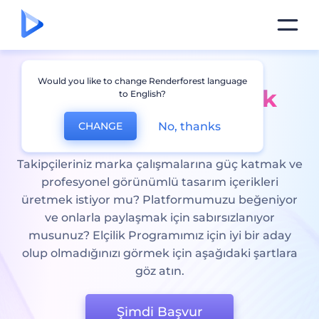
Would you like to change Renderforest language
Renderforest
Elçilik
to English?
Programımızı
No, thanks
CHANGE
Takipçileriniz marka çalışmalarına güç katmak ve
profesyonel görünümlü tasarım içerikleri
üretmek istiyor mu? Platformumuzu beğeniyor
ve onlarla paylaşmak için sabırsızlanıyor
musunuz? Elçilik Programımız için iyi bir aday
olup olmadığınızı görmek için aşağıdaki şartlara
göz atın.
Şimdi Başvur