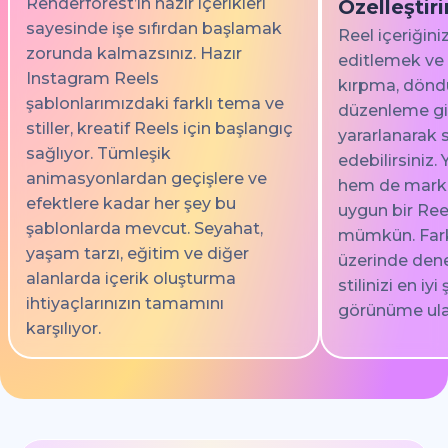
Renderforest’ın hazır içerikleri
Özelleştiri
sayesinde işe sıfırdan başlamak
Reel içeriğini
zorunda kalmazsınız. Hazır
editlemek ve
Instagram Reels
kırpma, dönd
şablonlarımızdaki farklı tema ve
düzenleme gi
stiller, kreatif Reels için başlangıç
yararlanarak sı
sağlıyor. Tümleşik
edebilirsiniz.
animasyonlardan geçişlere ve
hem de marka
efektlere kadar her şey bu
uygun bir Ree
şablonlarda mevcut. Seyahat,
mümkün. Farkl
yaşam tarzı, eğitim ve diğer
üzerinde den
alanlarda içerik oluşturma
stilinizi en iy
ihtiyaçlarınızın tamamını
görünüme ula
karşılıyor.