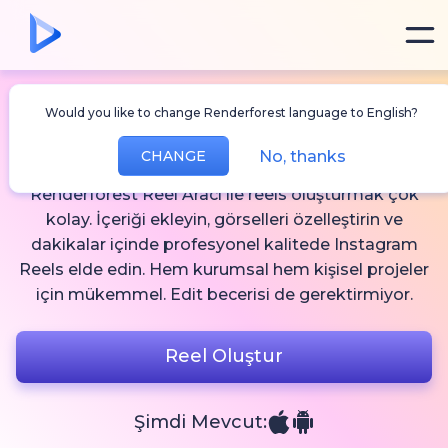
Would you like to change Renderforest language to English?
Reel Aracı
No, thanks
CHANGE
Renderforest Reel Aracı ile reels oluşturmak çok
kolay. İçeriği ekleyin, görselleri özelleştirin ve
dakikalar içinde profesyonel kalitede Instagram
Reels elde edin. Hem kurumsal hem kişisel projeler
için mükemmel. Edit becerisi de gerektirmiyor.
Reel Oluştur
Şimdi Mevcut: