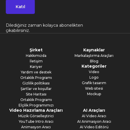
Katıl
Dilediğiniz zaman kolayca abonelikten
çıkabilirsiniz.
Şirket
Kaynaklar
Hakkımızda
Markalaştırma Araçları
İletişim
Blog
Kategoriler
Kariyer
Video
Yardım ve destek
Logo
Ortaklık Programı
Grafik tasarım
Gizlilik politikası
Web sitesi
Şartlar ve koşullar
Mockup
Site Haritası
Ortaklık Programı
Elçilik Programımızı
Video Hazırlama Araçları
AI Araçları
Müzik Görselleştirici
AI Video Aracı
YouTube Intro Aracı
AI Animasyon Aracı
Animasyon Aracı
AI Video Editörü