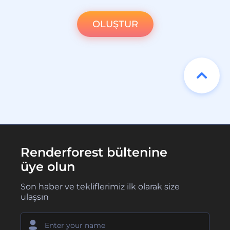
OLUŞTUR
Renderforest bültenine
üye olun
Son haber ve tekliflerimiz ilk olarak size
ulaşsın