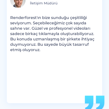
İletişim Müdürü
Renderforest'ın bize sunduğu çeşitliliği
R
seviyorum. Seçebileceğimiz çok sayıda
b
sahne var. Güzel ve profesyonel videoları
h
k
sadece birkaç tıklamayla oluşturabiliyoruz.
i
şe
Bu konuda uzmanlaşmış bir şirkete ihtiyaç
R
duymuyoruz. Bu sayede büyük tasarruf
v
e
etmiş oluyoruz.
R
b
l
.
k
ok