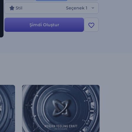
Stil
Seçenek 1
Şi̇mdi̇ Oluştur