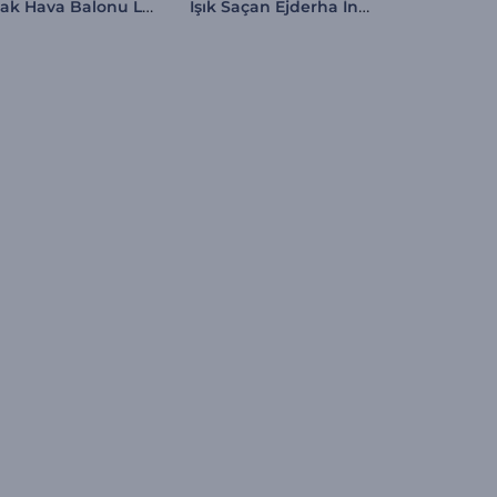
Sıcak Hava Balonu Logo
Işık Saçan Ejderha İntro