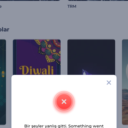
e
TRM
olar
Bir şeyler yanlış gitti. Something went