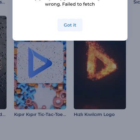
Miraç Kandili Animasyonları
Divali Tebrik Animasyonları
Neon Vice City İntro
wrong. Failed to fetch
Got it
Çekim Kuvveti Altındaki Taşlar Giriş Videosu
Kıpır Kıpır Tic-Tac-Toe İntro
Hızlı Kıvılcım Logo