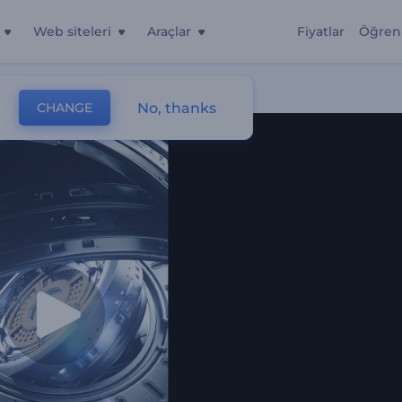
Web siteleri
Araçlar
Fiyatlar
Öğren
No, thanks
CHANGE