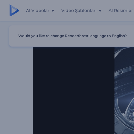
AI Videolar
Video Şablonları
AI Resimler
Ana Sayfa
Şablonlar
3D Teknolojik Logo Gösterimi
Would you like to change Renderforest language to English?