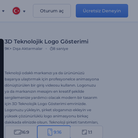
Oturum aç
Ücretsiz Deneyin
3D Teknolojik Logo Gösterimi
9K+
Dışa Aktarmalar
8 saniye
Teknoloji odaklı markanızı ya da ürününüzü
başarıya ulaştırmak için profesyonelce animasyona
dönüştürülen bir giriş videosu kullanın. Logonuzu
ya da markanızın mesajını en kreatif şekilde
sergilemenize yardımcı olacak modern bir tasarım
için 3D Teknolojik Logo Gösterimi emrinizde.
Logonuzu yükleyin, şirket sloganınızı ekleyin ve
yüksek çözünürlüklü logo animasyonu birkaç
dakikada elinizde olsun. Teknoloji şirketi tanıtımları,
marka ya da ürün duyuruları gibi çeşitli kreatif
16:9
9:16
1:1
projeler için biçilmiş kaftan. Hemen şimdi deneyin!