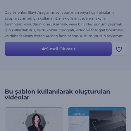
Gayrimenkul Slayt Araçlarını, ev, apartman veya ticari binaların
satışını sunmak için kullanın. Emlak ofisleri veya emlakçılar
tarafından konutlarını öne çıkarmak, veya bir video sunum yapmak
için kullanılabilir. Çeşitli ikonlar, tipografi, video ve fotoğraf bölümleri
ve daha fazlasını içeren 40'dan fazla sahne. Kurumunuzun reklamını
yapmaya bu çok amaçlı video projesiyle başlayın. Kolayca sahneleri
seçin, yazılarınızı yazın, fotoğraflarınızı seçin, ve render tuşuna
Şi̇mdi̇ Oluştur
tıklayın.
Bu şablon kullanılarak oluşturulan
videolar