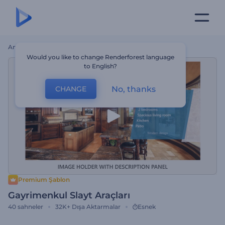
Ana Sayfa
Şablonlar
Gayrimenkul Slayt Araçları
Would you like to change Renderforest language
to English?
No, thanks
CHANGE
Premium Şablon
Gayrimenkul Slayt Araçları
40
sahneler
32K+
Dışa Aktarmalar
Esnek