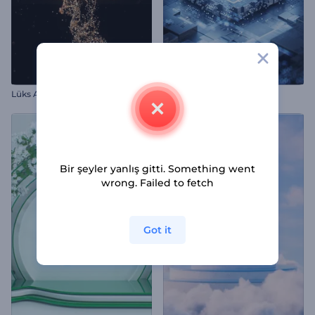
Lüks Altın Parçacıklar İntro
Fütürstik Teknolojik İntro
Bir şeyler yanlış gitti. Something went
wrong. Failed to fetch
Got it