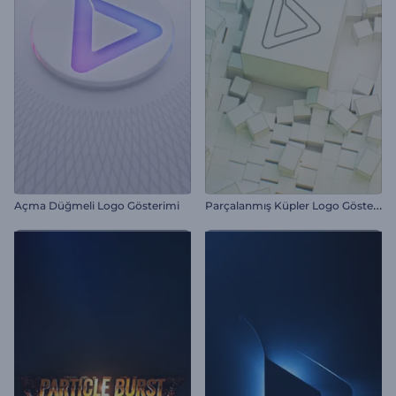
P
arçalanmış Küpler Logo Gösterimi
Açma Düğmeli Logo Gösterimi