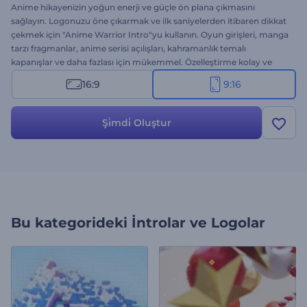
Anime hikayenizin yoğun enerji ve güçle ön plana çıkmasını
sağlayın. Logonuzu öne çıkarmak ve ilk saniyelerden itibaren dikkat
çekmek için "Anime Warrior Intro"yu kullanın. Oyun girişleri, manga
tarzı fragmanlar, anime serisi açılışları, kahramanlık temalı
kapanışlar ve daha fazlası için mükemmel. Özelleştirme kolay ve
hızlıdır; logonuzu yükleyin, mesajınızı yazın ve uyumlu bir müzik
16:9
9:16
parçası seçin. Hemen oluşturun ve içeriğinizin güçlü bir anime
destanının açılış sahnesi gibi başlamasını sağlayın!
Şi̇mdi̇ Oluştur
Bu kategorideki
İntrolar ve Logolar