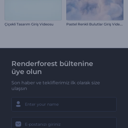
P
astel Renkli Bulutlar Giriş Videosu
Çiçekli Tasarım Giriş Videosu
Renderforest bültenine
üye olun
Son haber ve tekliflerimiz ilk olarak size
ulaşsın