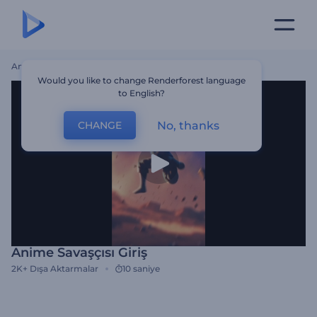
Ana Sayfa
Şablonlar
Anime Savaşçısı Giriş
Would you like to change Renderforest language
to English?
No, thanks
CHANGE
Anime Savaşçısı Giriş
2K+
Dışa Aktarmalar
10 saniye