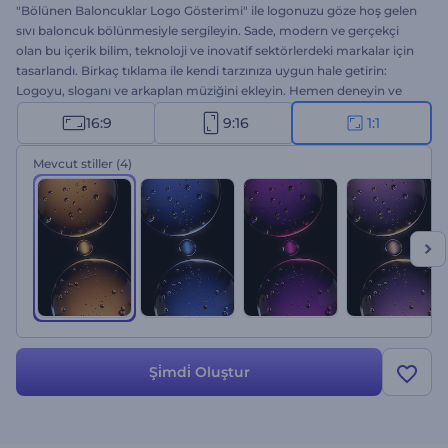
"Bölünen Baloncuklar Logo Gösterimi" ile logonuzu göze hoş gelen
sıvı baloncuk bölünmesiyle sergileyin. Sade, modern ve gerçekçi
olan bu içerik bilim, teknoloji ve inovatif sektörlerdeki markalar için
tasarlandı. Birkaç tıklama ile kendi tarzınıza uygun hale getirin:
Logoyu, sloganı ve arkaplan müziğini ekleyin. Hemen deneyin ve
logo giriş videonuzu unutulmaz hale getirin!
16:9
9:16
1:1
Mevcut stiller
(4)
Şi̇mdi̇ Oluştur