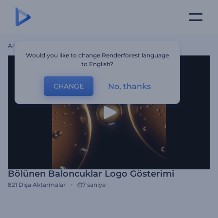
Ana Sayfa
Şablonlar
Bölünen Baloncuklar Logo Gösterimi
Would you like to change Renderforest language
to English?
No, thanks
CHANGE
Bölünen Baloncuklar Logo Gösterimi
821
Dışa Aktarmalar
7 saniye