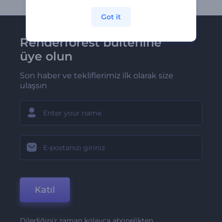
Got it
Renderforest bültenine
üye olun
Son haber ve tekliflerimiz ilk olarak size
ulaşsın
Katıl
Dilediğiniz zaman kolayca abonelikten