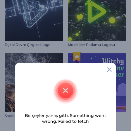
Dijital Devre Çizgileri Logo
Moleküler Patlama Logosu
Bir şeyler yanlış gitti. Something went
Saçılan Parçacıklar İntro
Cadılı Halloween Jeneriği
wrong. Failed to fetch