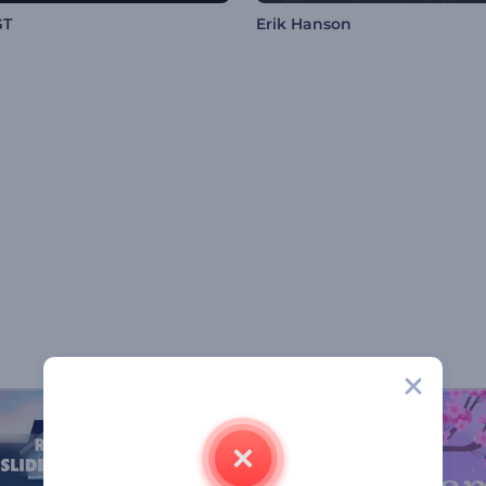
GT
Erik Hanson