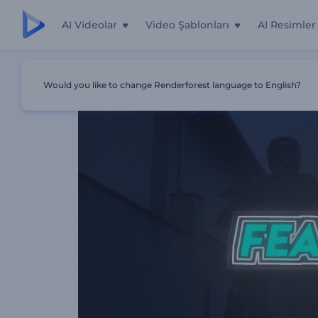
AI Videolar
Video Şablonları
AI Resimler
Ana Sayfa
Şablonlar
Yaratıcı Metin Paketi
Would you like to change Renderforest language to English?