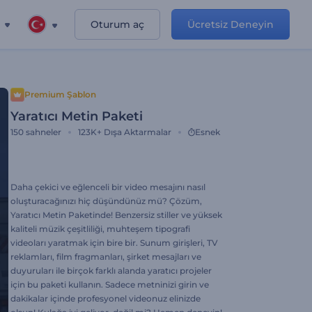
Oturum aç
Ücretsiz Deneyin
Premium Şablon
Yaratıcı Metin Paketi
150
sahneler
123K+
Dışa Aktarmalar
Esnek
Daha çekici ve eğlenceli bir video mesajını nasıl
oluşturacağınızı hiç düşündünüz mü? Çözüm,
Yaratıcı Metin Paketinde! Benzersiz stiller ve yüksek
kaliteli müzik çeşitliliği, muhteşem tipografi
videoları yaratmak için bire bir. Sunum girişleri, TV
reklamları, film fragmanları, şirket mesajları ve
duyuruları ile birçok farklı alanda yaratıcı projeler
için bu paketi kullanın. Sadece metninizi girin ve
dakikalar içinde profesyonel videonuz elinizde