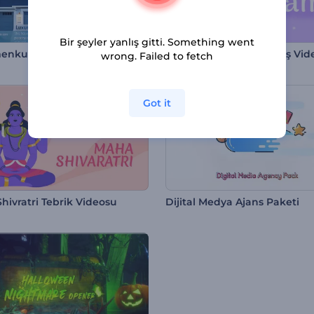
Bir şeyler yanlış gitti. Something went
enkul Slayt Araçları
wrong. Failed to fetch
Got it
hivratri Tebrik Videosu
Dijital Medya Ajans Paketi