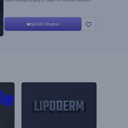
olsun! Kulağa iyi geliyor, değil mi? Hemen deneyin!
Şi̇mdi̇ Oluştur