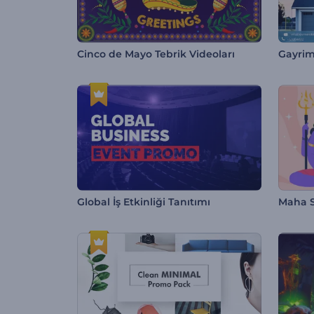
Cinco de Mayo Tebrik Videoları
Gayrim
Global İş Etkinliği Tanıtımı
Maha S