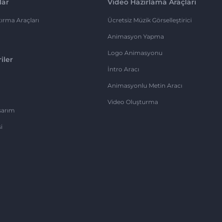
lar
Video Hazırlama Araçları
ırma Araçları
Ücretsiz Müzik Görselleştirici
Animasyon Yapma
Logo Animasyonu
iler
İntro Aracı
Animasyonlu Metin Aracı
Video Oluşturma
sarım
i