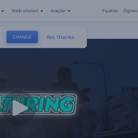
Web siteleri
Araçlar
Fiyatlar
Öğren
No, thanks
CHANGE