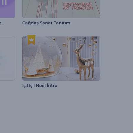
Çiçek Açan Hanami Giriş Videosu
Çağdaş Sanat Tanıtımı
Işıl Işıl Noel İntro