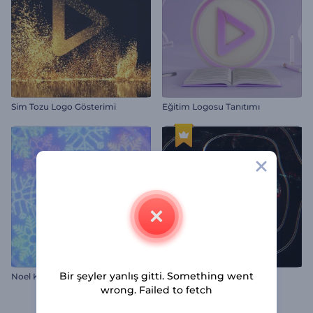
Sim Tozu Logo Gösterimi
Eğitim Logosu Tanıtımı
Bir şeyler yanlış gitti. Something went
Noel Kar Taneleri İntro
Glitch Parazit Logo
wrong. Failed to fetch