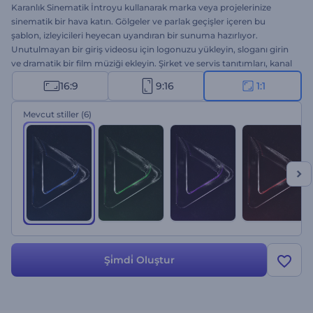
Karanlık Sinematik İntroyu kullanarak marka veya projelerinize
sinematik bir hava katın. Gölgeler ve parlak geçişler içeren bu
şablon, izleyicileri heyecan uyandıran bir sunuma hazırlıyor.
Unutulmayan bir giriş videosu için logonuzu yükleyin, sloganı girin
ve dramatik bir film müziği ekleyin. Şirket ve servis tanıtımları, kanal
intro veya outoları, sinematik giriş videoları vs. için ideal. Hemen
16:9
9:16
1:1
oluşturun ve izleyicileri ilk andan itibaren ekrana bağlayın.
Mevcut stiller
(6)
Şi̇mdi̇ Oluştur