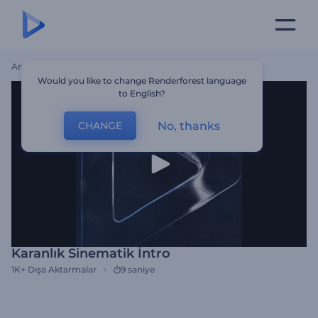
Ana Sayfa
Şablonlar
Karanlık Sinematik İntro
Would you like to change Renderforest language
to English?
No, thanks
CHANGE
Karanlık Sinematik İntro
1K+
Dışa Aktarmalar
9 saniye