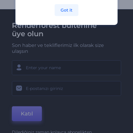
Got it
Renderforest bültenine
üye olun
Son haber ve tekliflerimiz ilk olarak size
ulaşsın
Katıl
Dilediğiniz zaman kolayca abonelikten