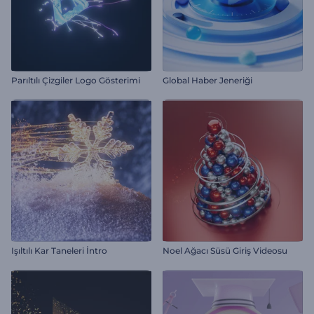
Parıltılı Çizgiler Logo Gösterimi
Global Haber Jeneriği
Işıltılı Kar Taneleri İntro
Noel Ağacı Süsü Giriş Videosu