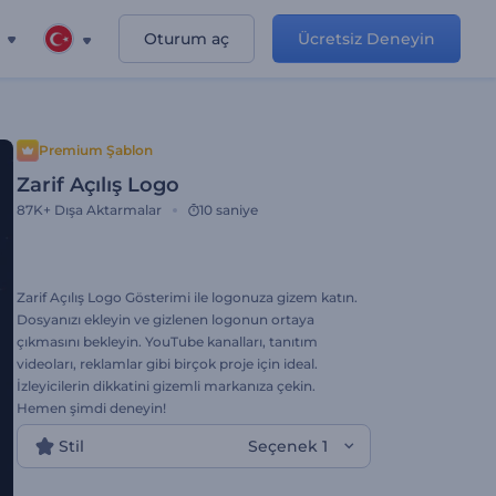
Oturum aç
Ücretsiz Deneyin
Premium Şablon
Zarif Açılış Logo
87K+
Dışa Aktarmalar
10 saniye
Zarif Açılış Logo Gösterimi ile logonuza gizem katın.
Dosyanızı ekleyin ve gizlenen logonun ortaya
çıkmasını bekleyin. YouTube kanalları, tanıtım
videoları, reklamlar gibi birçok proje için ideal.
İzleyicilerin dikkatini gizemli markanıza çekin.
Hemen şimdi deneyin!
Stil
Seçenek 1