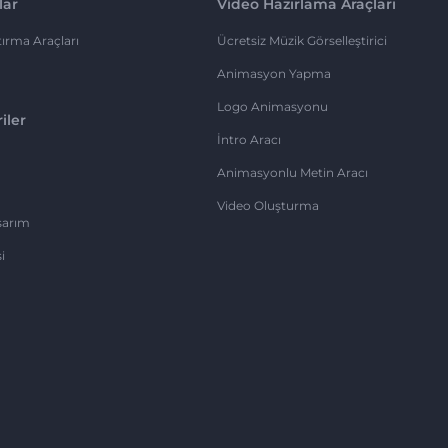
lar
Video Hazırlama Araçları
ırma Araçları
Ücretsiz Müzik Görselleştirici
Animasyon Yapma
Logo Animasyonu
iler
İntro Aracı
Animasyonlu Metin Aracı
Video Oluşturma
sarım
i