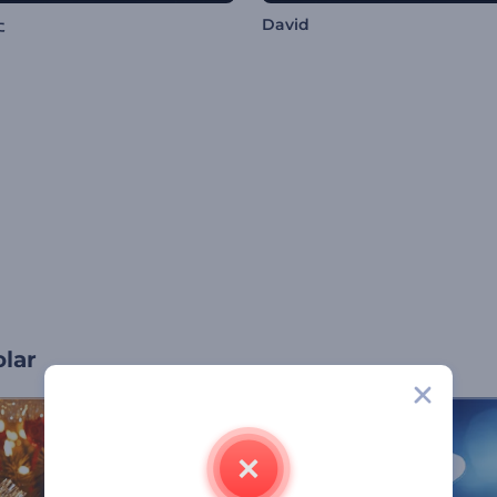
た
David
olar