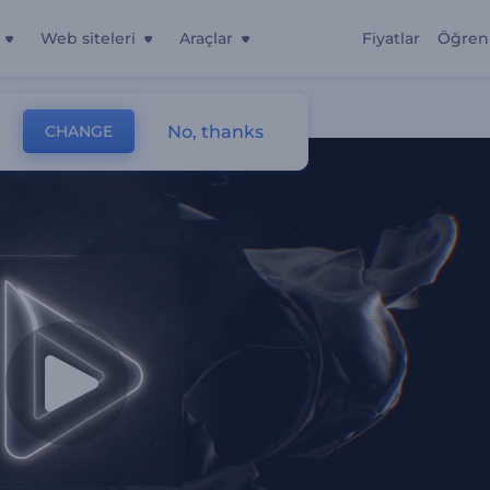
Web siteleri
Araçlar
Fiyatlar
Öğren
No, thanks
CHANGE