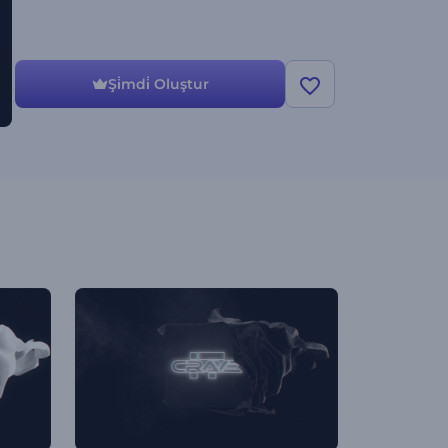
Şi̇mdi̇ Oluştur