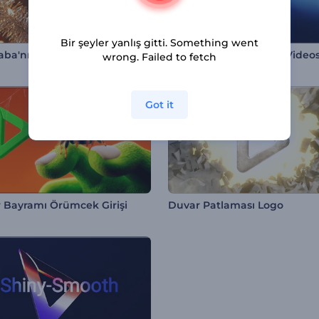
Bir şeyler yanlış gitti. Something went
Noel Baba'nın Sihirli Logo Tanıtımı
Minimal Gölgeler Giriş Video
wrong. Failed to fetch
Got it
r Bayramı Örümcek Girişi
Duvar Patlaması Logo