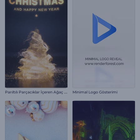
P
arıltılı Parçacıklar İçeren Ağaç İntro
Minimal Logo Gösterimi