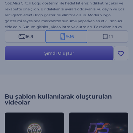
Göz Alıcı Glitch Logo gösterimi ile hedef kitlenizin dikkatini çekin ve
rekabette öne çıkın. Bir dakikanızı ayırarak dosyanızı yükleyin ve göz
alıcı glitch efektli logo gösterimi elinizde olsun. Modern logo
gösterimi sayesinde markanızın sunumu yaparken en etkili sonucu
elde edin. Sunum girişleri, video intro ve outroları, TV reklamları vs.
için biçilmiş kaftan. Marka sunumunda daha büyük hedeflere
16:9
9:16
1:1
ulaşmak için adımınızı atın. Hemen şimdi deneyin!
Şi̇mdi̇ Oluştur
Bu şablon kullanılarak oluşturulan
videolar