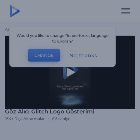
Ana Sayfa
Şablonlar
Göz Alıcı Glitch Logo Gösterimi
Would you like to change Renderforest language
to English?
No, thanks
CHANGE
Göz Alıcı Glitch Logo Gösterimi
16K+
Dışa Aktarmalar
5 saniye