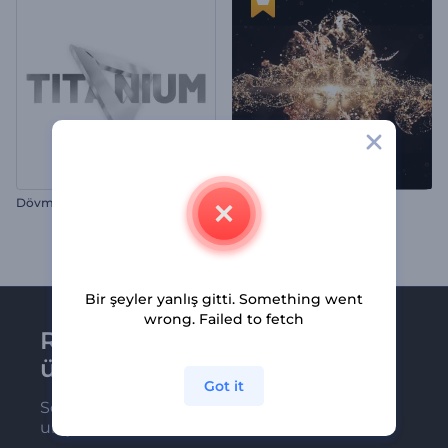
Dövme Titanyum İntro
Lüks Altın Parçacıklar İntro
Bir şeyler yanlış gitti. Something went
wrong. Failed to fetch
Renderforest bültenine
üye olun
Got it
Son haber ve tekliflerimiz ilk olarak size
ulaşsın