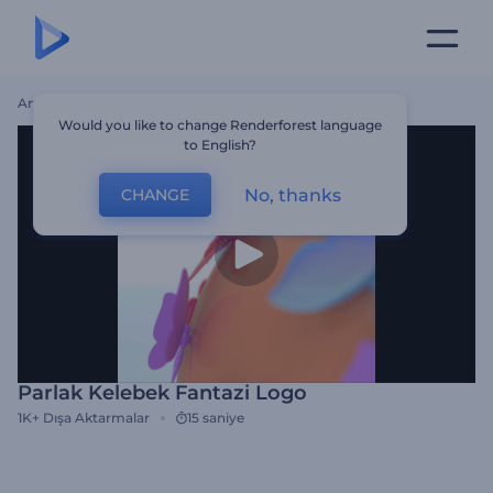
Ana Sayfa
Şablonlar
Parlak Kelebek Fantazi Logo
Would you like to change Renderforest language
to English?
No, thanks
CHANGE
Parlak Kelebek Fantazi Logo
1K+
Dışa Aktarmalar
15 saniye