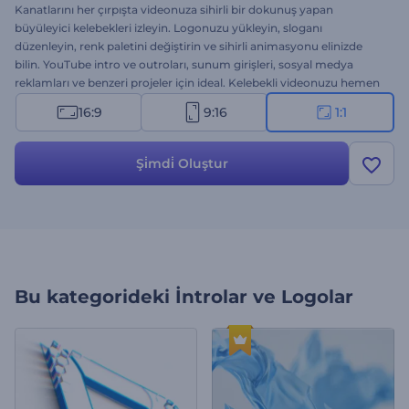
Kanatlarını her çırpışta videonuza sihirli bir dokunuş yapan
büyüleyici kelebekleri izleyin. Logonuzu yükleyin, sloganı
düzenleyin, renk paletini değiştirin ve sihirli animasyonu elinizde
bilin. YouTube intro ve outroları, sunum girişleri, sosyal medya
reklamları ve benzeri projeler için ideal. Kelebekli videonuzu hemen
oluşturun.
16:9
9:16
1:1
Şi̇mdi̇ Oluştur
Bu kategorideki
İntrolar ve Logolar