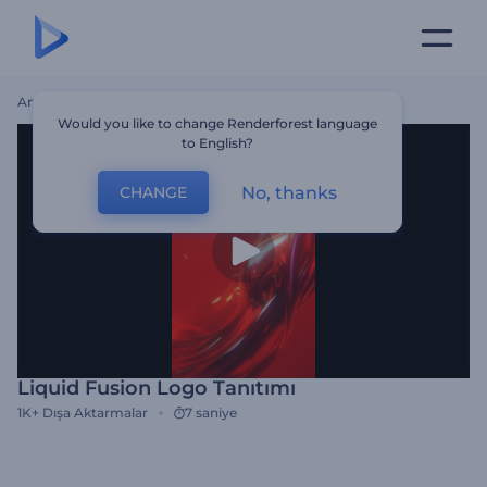
Ana Sayfa
Şablonlar
Liquid Fusion Logo Tanıtımı
Would you like to change Renderforest language
to English?
No, thanks
CHANGE
Liquid Fusion Logo Tanıtımı
1K+
Dışa Aktarmalar
7 saniye