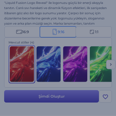
"Liquid Fusion Logo Reveal" ile logonuzu güçlü bir enerji akışıyla
tanıtın. Canlı sıvı hareketi ve dinamik füzyon efektleri, ilk saniyeden
itibaren göz alıcı bir logo sunumu yaratır. Çarpıcı bir sonuç için
düzenleme becerilerine gerek yok: logonuzu yükleyin, sloganınızı
yazın ve arka plan müziği seçin. Marka lansmanları, tanıtım
videoları, yaratıcı ajanslar ve yüksek etkili sunumlar için idealdir.
16:9
9:16
1:1
Şimdi oluşturun ve logonuzu güvenle sergileyin!
Mevcut stiller
(4)
Şi̇mdi̇ Oluştur