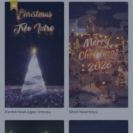
Parıltılı Noel Ağacı İntrosu
Sihirli Noel Köyü