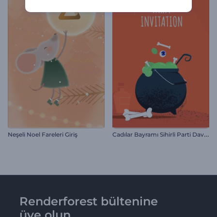
C
adılar Bayramı Sihirli Parti Davetiyesi
Neşeli Noel Fareleri Giriş
Renderforest bültenine
üye olun