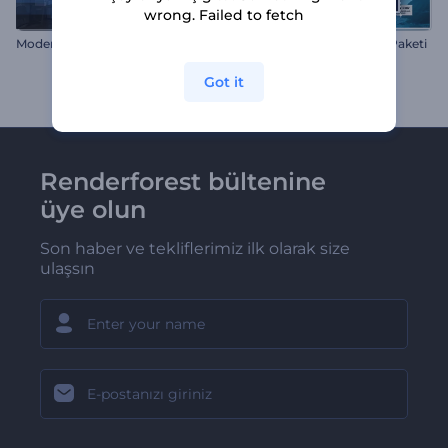
wrong. Failed to fetch
Modern Kurumsal Sunum
Sade Başlıklar Animasyon Paketi
Got it
Renderforest bültenine
üye olun
Son haber ve tekliflerimiz ilk olarak size
ulaşsın