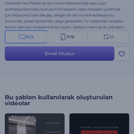
Hareketli Yazı Paketi ile aynı tarzın tekrarlandığı sıkıcı yazı
animasyonlarından kurtulun! En başarılı video mesajını yaratmak
için ihtiyacınız olan tek şey, zengin bir stil ve renk koleksiyonu.
Sunumlar, şirket tanıtımları, slayt gösterileri, TV reklamları ve daha
birçok alan için mükemmel bir seçim. Sadece metni girin, stili seçin
ve yüksek kalitedeki müzik parçalarımızdan biriyle sahneyi
16:9
9:16
1:1
tamamlayın. Benzersiz yaklaşımınızla izleyicileri büyüleyin. Bu
yepyeni şablonu bir deneyin!
Şi̇mdi̇ Oluştur
Bu şablon kullanılarak oluşturulan
videolar