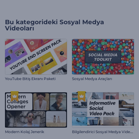
Bu kategorideki
Sosyal Medya
Videoları
YouTube Bitiş Ekranı Paketi
Sosyal Medya Araçları
B
ilgilendirici Sosyal Medya Video Paketi
Modern Kolaj Jenerik