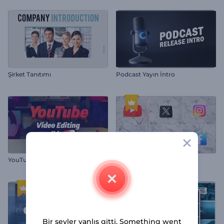
Şirket Tanıtımı
Podcast Yayın İntro
YouTube Video Montaj Kiti
Sosyal Simgeler İntro
Bir şeyler yanlış gitti. Something went