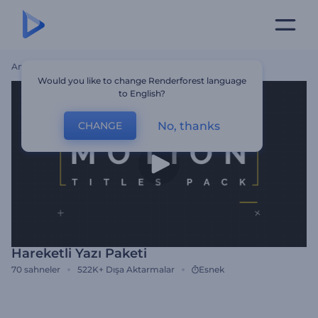
Ana Sayfa
Şablonlar
Hareketli Yazı Paketi
Would you like to change Renderforest language
to English?
No, thanks
CHANGE
Hareketli Yazı Paketi
70
sahneler
522K+
Dışa Aktarmalar
Esnek