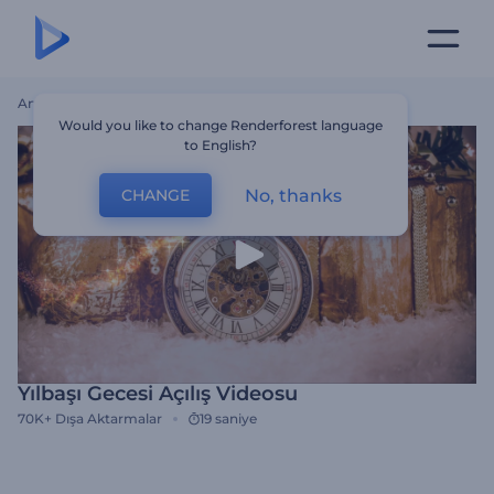
Ana Sayfa
Şablonlar
Yılbaşı Gecesi Açılış Videosu
Would you like to change Renderforest language
to English?
No, thanks
CHANGE
Yılbaşı Gecesi Açılış Videosu
70K+
Dışa Aktarmalar
19 saniye