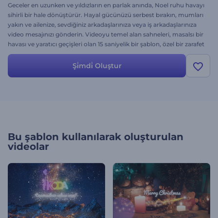
Geceler en uzunken ve yıldızların en parlak anında, Noel ruhu havayı
sihirli bir hale dönüştürür. Hayal gücünüzü serbest bırakın, mumları
yakın ve ailenize, sevdiğiniz arkadaşlarınıza veya iş arkadaşlarınıza
video mesajınızı gönderin. Videoyu temel alan sahneleri, masalsı bir
havası ve yaratıcı geçişleri olan 15 saniyelik bir şablon, özel bir zarafet
ekleyecek ve logonuzu açıkça vurgulayacaktır. Yılbaşı Gecesi Sihirli
Açılış Videosu ile sevdiklerinize yeni bir umut, yeni bir kutlama ve
Şi̇mdi̇ Oluştur
yeni bir başlangıç gönderin! Her zamanki gibi ücretsiz!
Bu şablon kullanılarak oluşturulan
videolar