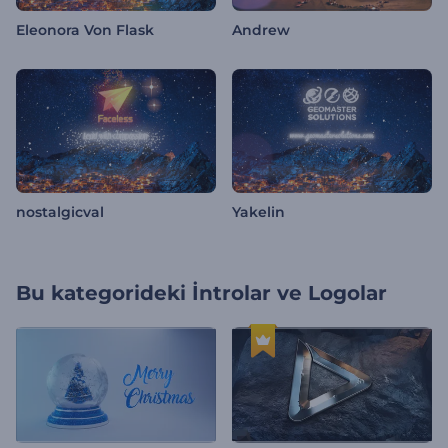
Eleonora Von Flask
Andrew
nostalgicval
Yakelin
Bu kategorideki
İntrolar ve Logolar