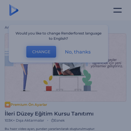
Ana Sayfa
Şablonlar
İleri Düzey Eğitim Kursu Tanıtımı
Would you like to change Renderforest language
to English?
No, thanks
CHANGE
Premium Ön Ayarlar
İleri Düzey Eğitim Kursu Tanıtımı
103K+
Dışa Aktarmalar
Esnek
Bu hazır video ayarı, şundan yararlanılarak oluşturulmuştur: