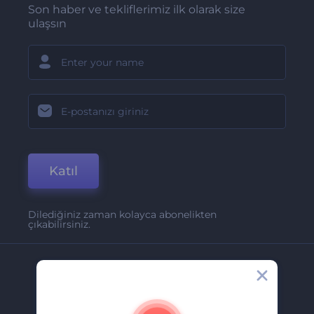
Son haber ve tekliflerimiz ilk olarak size
ulaşsın
Katıl
Dilediğiniz zaman kolayca abonelikten
çıkabilirsiniz.
Şirket
Hakkımızda