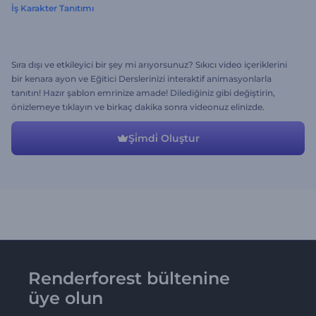
İş Karakter Tanıtımı
Sıra dışı ve etkileyici bir şey mi arıyorsunuz? Sıkıcı video içeriklerini
bir kenara ayon ve Eğitici Derslerinizi interaktif animasyonlarla
tanıtın! Hazır şablon emrinize amade! Dilediğiniz gibi değiştirin,
önizlemeye tıklayın ve birkaç dakika sonra videonuz elinizde.
Şi̇mdi̇ Oluştur
Renderforest bültenine
üye olun