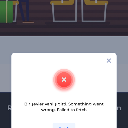
Bir şeyler yanlış gitti. Something went
Renderforest bültenine üye olun
wrong. Failed to fetch
Son haber ve tekliflerimiz ilk olarak size ulaşsın