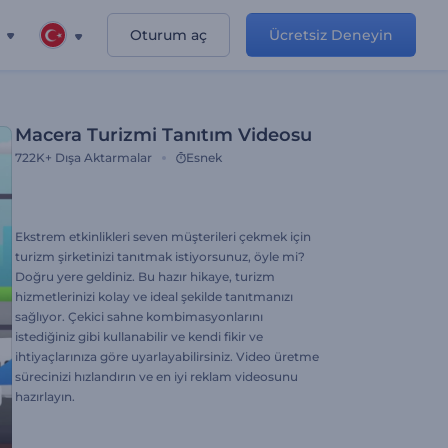
Oturum aç
Ücretsiz Deneyin
Macera Turizmi Tanıtım Videosu
722K+
Dışa Aktarmalar
Esnek
Ekstrem etkinlikleri seven müşterileri çekmek için
turizm şirketinizi tanıtmak istiyorsunuz, öyle mi?
Doğru yere geldiniz. Bu hazır hikaye, turizm
hizmetlerinizi kolay ve ideal şekilde tanıtmanızı
sağlıyor. Çekici sahne kombimasyonlarını
istediğiniz gibi kullanabilir ve kendi fikir ve
ihtiyaçlarınıza göre uyarlayabilirsiniz. Video üretme
sürecinizi hızlandırın ve en iyi reklam videosunu
hazırlayın.