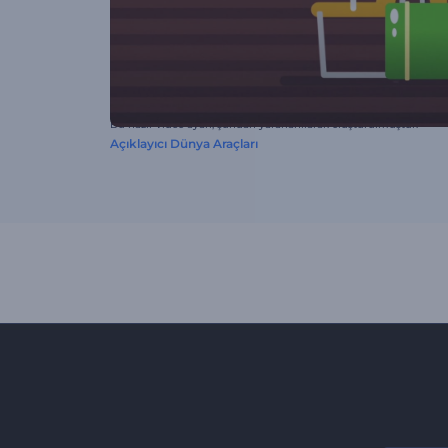
Bu hazır video ayarı, şundan yararlanılarak oluşturulmuştur:
Açıklayıcı Dünya Araçları