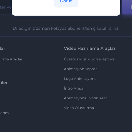
Got it
Dilediğiniz zaman kolayca abonelikten çıkabilirsiniz.
lar
Video Hazırlama Araçları
ırma Araçları
Ücretsiz Müzik Görselleştirici
Animasyon Yapma
Logo Animasyonu
iler
İntro Aracı
Animasyonlu Metin Aracı
Video Oluşturma
sarım
i