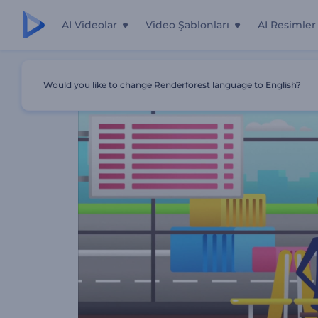
AI Videolar
Video Şablonları
AI Resimler
Ana Sayfa
Şablonlar
Macera Turizmi Tanıtım Videosu
Would you like to change Renderforest language to English?