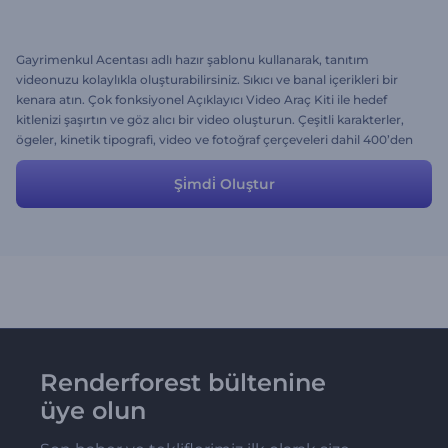
Gayrimenkul Acentası adlı hazır şablonu kullanarak, tanıtım
videonuzu kolaylıkla oluşturabilirsiniz. Sıkıcı ve banal içerikleri bir
kenara atın. Çok fonksiyonel Açıklayıcı Video Araç Kiti ile hedef
kitlenizi şaşırtın ve göz alıcı bir video oluşturun. Çeşitli karakterler,
ögeler, kinetik tipografi, video ve fotoğraf çerçeveleri dahil 400’den
fazla interaktif sahne sizi bekliyor.
Şi̇mdi̇ Oluştur
Renderforest bültenine
üye olun