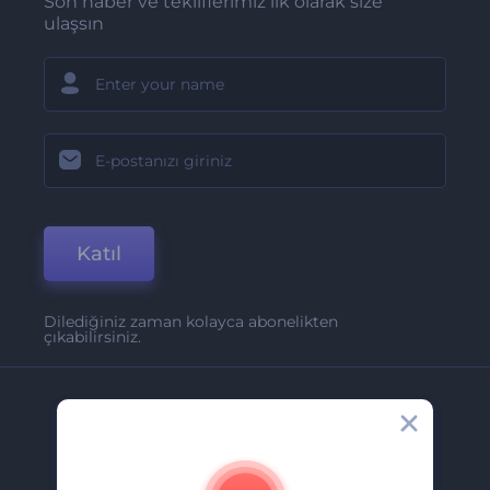
Son haber ve tekliflerimiz ilk olarak size
ulaşsın
Katıl
Dilediğiniz zaman kolayca abonelikten
çıkabilirsiniz.
Şirket
Hakkımızda
İletişim