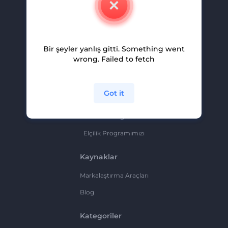
Kariyer
Yardım Ve Destek
Bir şeyler yanlış gitti. Something went
Ortaklık Programı
wrong. Failed to fetch
Gizlilik Politikası
Şartlar Ve Koşullar
Got it
Site Haritası
Ortaklık Programı
Elçilik Programımızı
Kaynaklar
Markalaştırma Araçları
Blog
Kategoriler