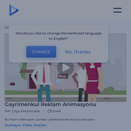
Ana Sayfa
Şablonlar
Gayrimenkul Reklam Animasyonu
Would you like to change Renderforest language
to English?
No, thanks
CHANGE
Gayrimenkul Reklam Animasyonu
1M+
Dışa Aktarmalar
Esnek
Bu hazır video ayarı, şundan yararlanılarak oluşturulmuştur:
Açıklayıcı Video Araçları