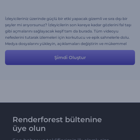
İzleyicileriniz üzerinde güçlü bir etki yapacak gizemli ve sıra dışı bir
şeyler mi arıyorsunuz? İzleyicilerin son kareye kadar gözlerini fal taşı
gibi açmalarını sağlayacak keşif tam da burada. Tüm videoyu
nefeslerini tutarak izlemeleri için korkutucu ve epik sahnelerle dolu.
Medya dosyalarını yükleyin, açıklamaları değiştirin ve mükemmel
bir video birkaç dakikada elinizde olsun!
Şi̇mdi̇ Oluştur
Renderforest bültenine
üye olun