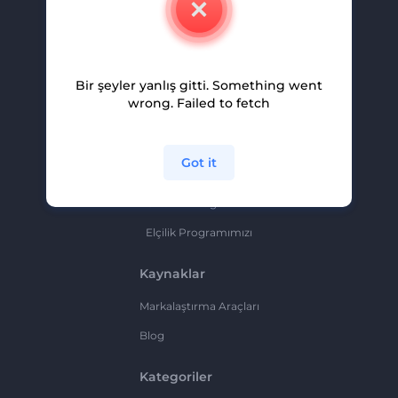
Kariyer
Yardım Ve Destek
Bir şeyler yanlış gitti. Something went
Ortaklık Programı
wrong. Failed to fetch
Gizlilik Politikası
Şartlar Ve Koşullar
Got it
Site Haritası
Ortaklık Programı
Elçilik Programımızı
Kaynaklar
Markalaştırma Araçları
Blog
Kategoriler