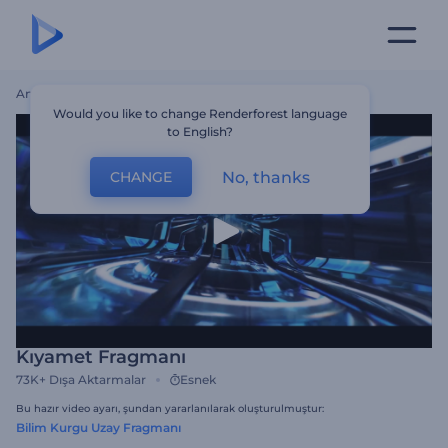
Ana Sayfa
Şablonlar
Kıyamet Fragmanı
Would you like to change Renderforest language
to English?
No, thanks
CHANGE
Kıyamet Fragmanı
73K+
Dışa Aktarmalar
Esnek
Bu hazır video ayarı, şundan yararlanılarak oluşturulmuştur:
Bilim Kurgu Uzay Fragmanı