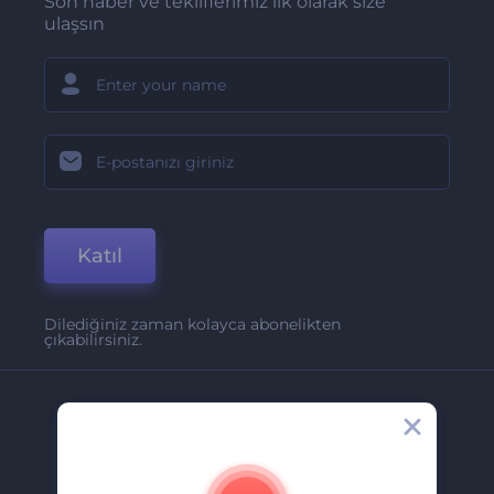
Son haber ve tekliflerimiz ilk olarak size
ulaşsın
Katıl
Dilediğiniz zaman kolayca abonelikten
çıkabilirsiniz.
Şirket
Hakkımızda
İletişim