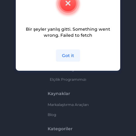
Kariyer
Yardım Ve Destek
Bir şeyler yanlış gitti. Something went
Ortaklık Programı
wrong. Failed to fetch
Gizlilik Politikası
Şartlar Ve Koşullar
Got it
Site Haritası
Ortaklık Programı
Elçilik Programımızı
Kaynaklar
Markalaştırma Araçları
Blog
Kategoriler