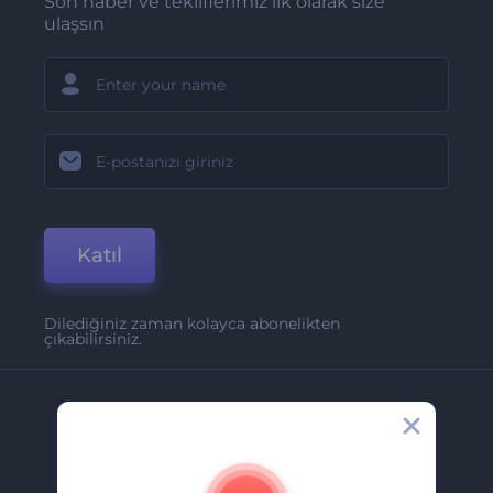
Son haber ve tekliflerimiz ilk olarak size
ulaşsın
Katıl
Dilediğiniz zaman kolayca abonelikten
çıkabilirsiniz.
Şirket
Hakkımızda
İletişim