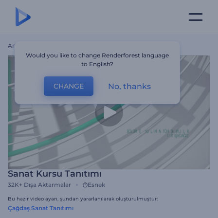
Ana Sayfa
Şablonlar
Sanat Kursu Tanıtımı
Would you like to change Renderforest language
to English?
No, thanks
CHANGE
Sanat Kursu Tanıtımı
32K+
Dışa Aktarmalar
Esnek
Bu hazır video ayarı, şundan yararlanılarak oluşturulmuştur:
Çağdaş Sanat Tanıtımı