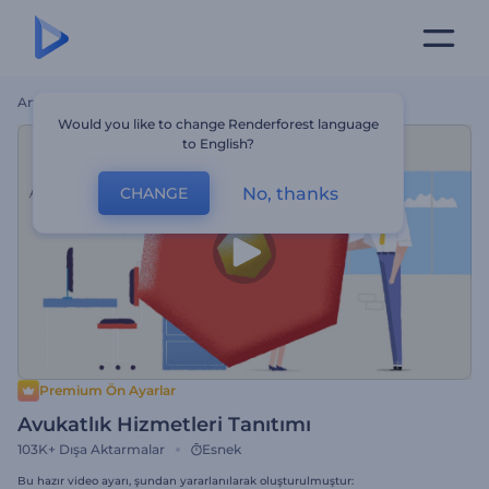
Ana Sayfa
Şablonlar
Avukatlık Hizmetleri Tanıtımı
Would you like to change Renderforest language
to English?
No, thanks
CHANGE
Premium Ön Ayarlar
Avukatlık Hizmetleri Tanıtımı
103K+
Dışa Aktarmalar
Esnek
Bu hazır video ayarı, şundan yararlanılarak oluşturulmuştur: