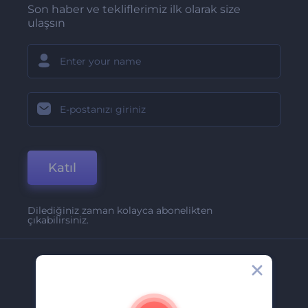
Son haber ve tekliflerimiz ilk olarak size
ulaşsın
Katıl
Dilediğiniz zaman kolayca abonelikten
çıkabilirsiniz.
Şirket
Hakkımızda