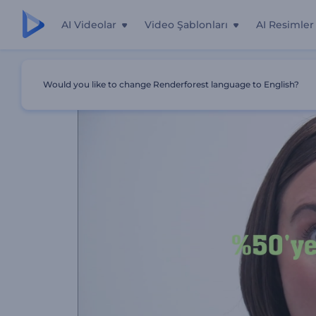
AI Videolar
Video Şablonları
AI Resimler
Ana Sayfa
Şablonlar
Kara Cuma İndirimi Videosu
Would you like to change Renderforest language to English?