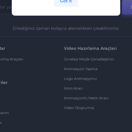
Got it
Dilediğiniz zaman kolayca abonelikten çıkabilirsiniz.
lar
Video Hazırlama Araçları
ırma Araçları
Ücretsiz Müzik Görselleştirici
Animasyon Yapma
Logo Animasyonu
iler
İntro Aracı
Animasyonlu Metin Aracı
Video Oluşturma
sarım
i