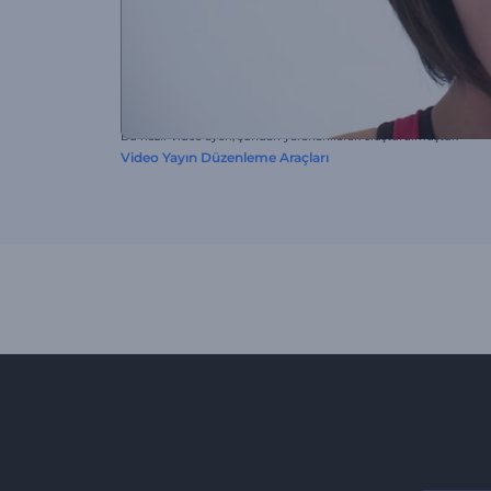
Bu hazır video ayarı, şundan yararlanılarak oluşturulmuştur:
Video Yayın Düzenleme Araçları