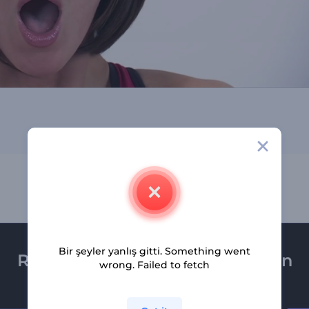
Bir şeyler yanlış gitti. Something went
Renderforest bültenine üye olun
wrong. Failed to fetch
Son haber ve tekliflerimiz ilk olarak size ulaşsın