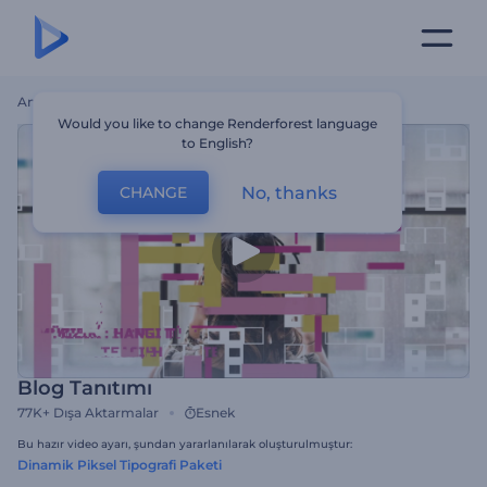
Ana Sayfa
Şablonlar
Blog Tanıtımı
Would you like to change Renderforest language
to English?
No, thanks
CHANGE
Blog Tanıtımı
77K+
Dışa Aktarmalar
Esnek
Bu hazır video ayarı, şundan yararlanılarak oluşturulmuştur:
Dinamik Piksel Tipografi Paketi