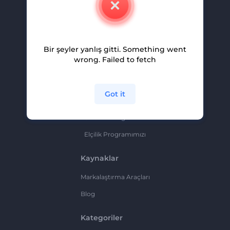
Kariyer
Yardım Ve Destek
Bir şeyler yanlış gitti. Something went
Ortaklık Programı
wrong. Failed to fetch
Gizlilik Politikası
Şartlar Ve Koşullar
Got it
Site Haritası
Ortaklık Programı
Elçilik Programımızı
Kaynaklar
Markalaştırma Araçları
Blog
Kategoriler