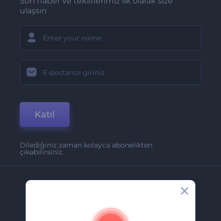
Son haber ve tekliflerimiz ilk olarak size
ulaşsın
Katıl
Dilediğiniz zaman kolayca abonelikten
çıkabilirsiniz.
Şirket
Hakkımızda
İletişim