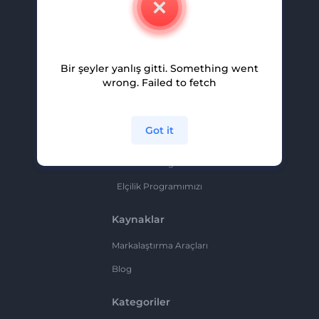
Kariyer
Yardım Ve Destek
Bir şeyler yanlış gitti. Something went
Ortaklık Programı
wrong. Failed to fetch
Gizlilik Politikası
Şartlar Ve Koşullar
Got it
Site Haritası
Ortaklık Programı
Elçilik Programımızı
Kaynaklar
Markalaştırma Araçları
Blog
Kategoriler