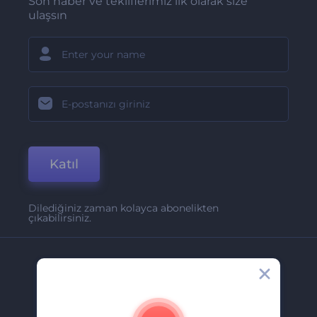
Son haber ve tekliflerimiz ilk olarak size
ulaşsın
Katıl
Dilediğiniz zaman kolayca abonelikten
çıkabilirsiniz.
Şirket
Hakkımızda
İletişim