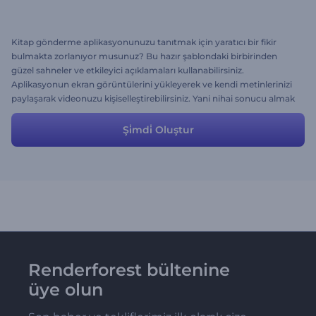
Kitap gönderme aplikasyonunuzu tanıtmak için yaratıcı bir fikir
bulmakta zorlanıyor musunuz? Bu hazır şablondaki birbirinden
güzel sahneler ve etkileyici açıklamaları kullanabilirsiniz.
Aplikasyonun ekran görüntülerini yükleyerek ve kendi metinlerinizi
paylaşarak videonuzu kişiselleştirebilirsiniz. Yani nihai sonucu almak
için istediğiniz değişiklikleri yapma konusunda tamamen
özgürsünüz.
Şi̇mdi̇ Oluştur
Renderforest bültenine
üye olun