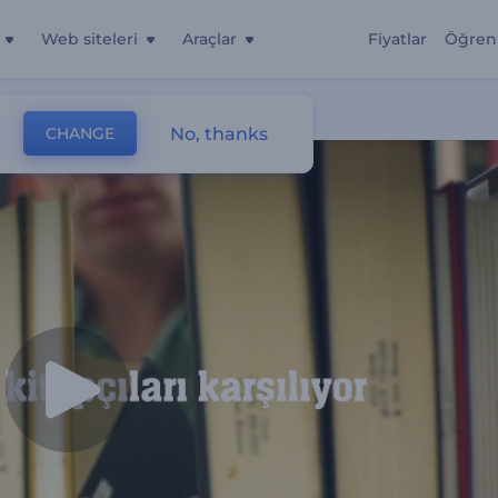
Web siteleri
Araçlar
Fiyatlar
Öğren
No, thanks
CHANGE