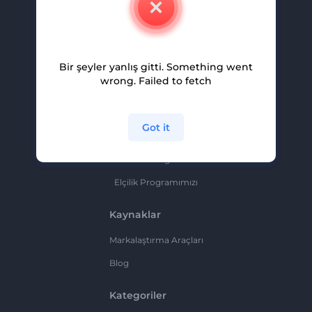
Kariyer
Yardım Ve Destek
Bir şeyler yanlış gitti. Something went
Ortaklık Programı
wrong. Failed to fetch
Gizlilik Politikası
Şartlar Ve Koşullar
Got it
Site Haritası
Ortaklık Programı
Elçilik Programımızı
Kaynaklar
Markalaştırma Araçları
Blog
Kategoriler