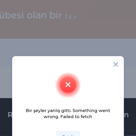
Bir şeyler yanlış gitti. Something went
Renderforest bültenine üye olun
wrong. Failed to fetch
Son haber ve tekliflerimiz ilk olarak size ulaşsın