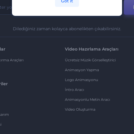
Got it
Dilediğiniz zaman kolayca abonelikten çıkabilirsiniz.
lar
Video Hazırlama Araçları
ırma Araçları
Ücretsiz Müzik Görselleştirici
Animasyon Yapma
Logo Animasyonu
iler
İntro Aracı
Animasyonlu Metin Aracı
Video Oluşturma
sarım
i