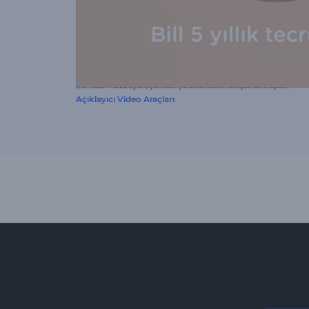
Bu hazır video ayarı, şundan yararlanılarak oluşturulmuştur:
Açıklayıcı Video Araçları