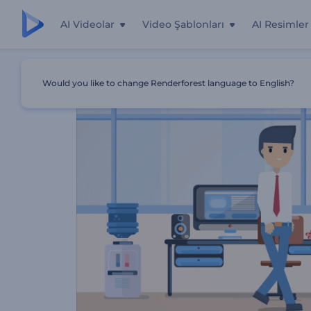
AI Videolar
Video Şablonları
AI Resimler
Ana Sayfa
Şablonlar
İş Destek Merkezi Tanıtımı
Would you like to change Renderforest language to English?