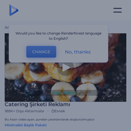
Ana Sayfa
Şablonlar
Catering Şirketi Reklamı
Would you like to change Renderforest language
to English?
No, thanks
CHANGE
Catering Şirketi Reklamı
188K+
Dışa Aktarmalar
Esnek
Bu hazır video ayarı, şundan yararlanılarak oluşturulmuştur:
Minimalist Başlık Paketi