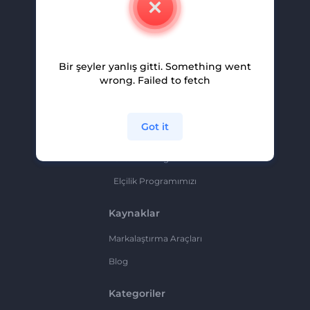
Kariyer
Yardım Ve Destek
Bir şeyler yanlış gitti. Something went
Ortaklık Programı
wrong. Failed to fetch
Gizlilik Politikası
Şartlar Ve Koşullar
Got it
Site Haritası
Ortaklık Programı
Elçilik Programımızı
Kaynaklar
Markalaştırma Araçları
Blog
Kategoriler