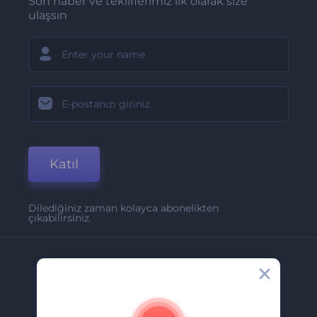
Son haber ve tekliflerimiz ilk olarak size
ulaşsın
Katıl
Dilediğiniz zaman kolayca abonelikten
çıkabilirsiniz.
Şirket
Hakkımızda
İletişim