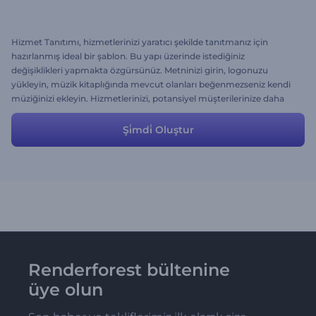
Hizmet Tanıtımı, hizmetlerinizi yaratıcı şekilde tanıtmanız için
hazırlanmış ideal bir şablon. Bu yapı üzerinde istediğiniz
değişiklikleri yapmakta özgürsünüz. Metninizi girin, logonuzu
yükleyin, müzik kitaplığında mevcut olanları beğenmezseniz kendi
müziğinizi ekleyin. Hizmetlerinizi, potansiyel müşterilerinize daha
yaratıcı ve çekici gelecek şekilde tanıtın! :)
Şi̇mdi̇ Oluştur
Renderforest bültenine
üye olun