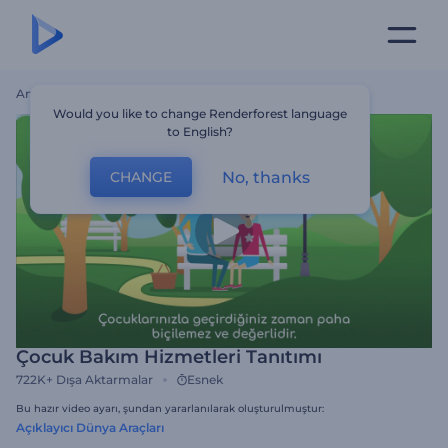
Ana Sayfa
Şablonlar
Çocuk Bakım Hizmetleri Tanıtımı
Would you like to change Renderforest language
to English?
No, thanks
CHANGE
Çocuk Bakım Hizmetleri Tanıtımı
722K+
Dışa Aktarmalar
Esnek
Bu hazır video ayarı, şundan yararlanılarak oluşturulmuştur:
Açıklayıcı Dünya Araçları