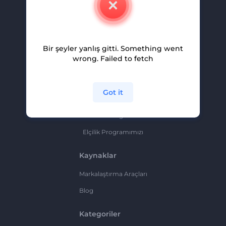
Kariyer
Yardım Ve Destek
Bir şeyler yanlış gitti. Something went
Ortaklık Programı
wrong. Failed to fetch
Gizlilik Politikası
Şartlar Ve Koşullar
Got it
Site Haritası
Ortaklık Programı
Elçilik Programımızı
Kaynaklar
Markalaştırma Araçları
Blog
Kategoriler