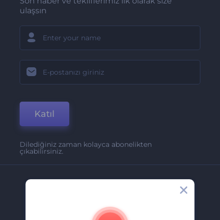
Son haber ve tekliflerimiz ilk olarak size
ulaşsın
Katıl
Dilediğiniz zaman kolayca abonelikten
çıkabilirsiniz.
Şirket
Hakkımızda
İletişim