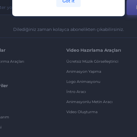
Got it
Dilediğiniz zaman kolayca abonelikten çıkabilirsiniz.
lar
Video Hazırlama Araçları
ırma Araçları
Ücretsiz Müzik Görselleştirici
Animasyon Yapma
Logo Animasyonu
iler
İntro Aracı
Animasyonlu Metin Aracı
Video Oluşturma
sarım
i