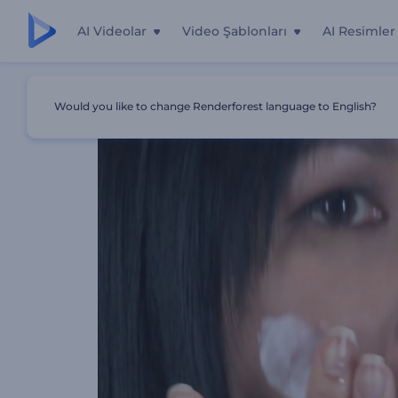
AI Videolar
Video Şablonları
AI Resimler
Ana Sayfa
Şablonlar
Çin Güzellik Maskesi Yapımı
Would you like to change Renderforest language to English?