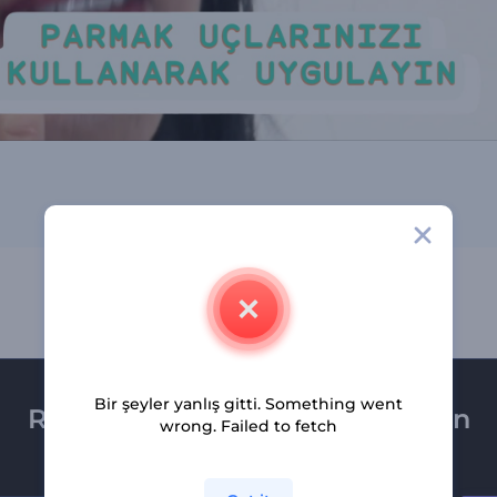
Bir şeyler yanlış gitti. Something went
Renderforest bültenine üye olun
wrong. Failed to fetch
Son haber ve tekliflerimiz ilk olarak size ulaşsın