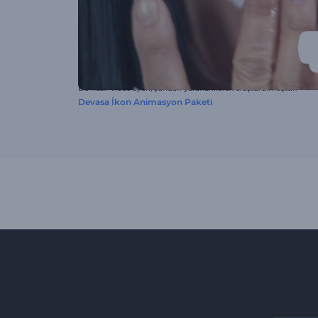
Bu hazır video ayarı, şundan yararlanılarak oluşturulmuştur:
Devasa İkon Animasyon Paketi