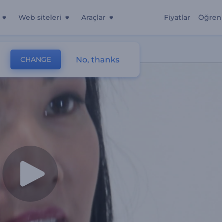
Web siteleri
Araçlar
Fiyatlar
Öğren
No, thanks
CHANGE