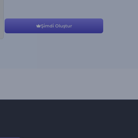
Şi̇mdi̇ Oluştur