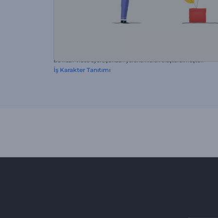
Bu hazır video ayarı, şundan yararlanılarak oluşturulmuştur:
İş Karakter Tanıtımı