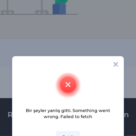
Bir şeyler yanlış gitti. Something went
Renderforest bültenine üye olun
wrong. Failed to fetch
Son haber ve tekliflerimiz ilk olarak size ulaşsın