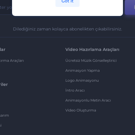
Got it
Dilediğiniz zaman kolayca abonelikten çıkabilirsiniz.
lar
Video Hazırlama Araçları
ırma Araçları
Ücretsiz Müzik Görselleştirici
Animasyon Yapma
Logo Animasyonu
iler
İntro Aracı
Animasyonlu Metin Aracı
Video Oluşturma
sarım
i