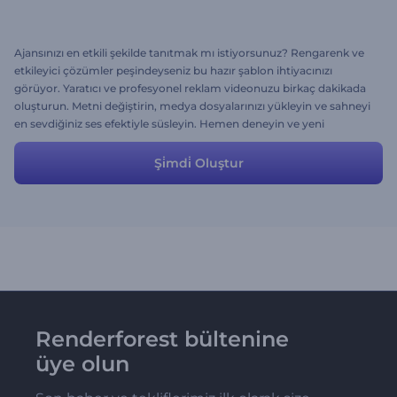
Ajansınızı en etkili şekilde tanıtmak mı istiyorsunuz? Rengarenk ve
etkileyici çözümler peşindeyseniz bu hazır şablon ihtiyacınızı
görüyor. Yaratıcı ve profesyonel reklam videonuzu birkaç dakikada
oluşturun. Metni değiştirin, medya dosyalarınızı yükleyin ve sahneyi
en sevdiğiniz ses efektiyle süsleyin. Hemen deneyin ve yeni
müşterilere merhaba deyin.
Şi̇mdi̇ Oluştur
Renderforest bültenine
üye olun