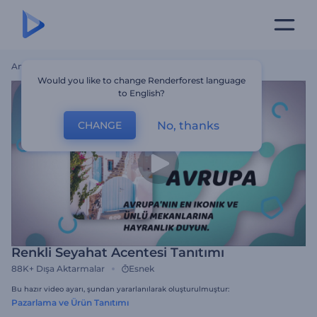
Ana Sayfa
Şablonlar
Renkli Seyahat Acentesi Tanıtımı
Would you like to change Renderforest language
to English?
No, thanks
CHANGE
Renkli Seyahat Acentesi Tanıtımı
88K+
Dışa Aktarmalar
Esnek
Bu hazır video ayarı, şundan yararlanılarak oluşturulmuştur:
Pazarlama ve Ürün Tanıtımı