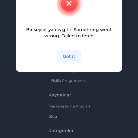
Kariyer
Yardım Ve Destek
Bir şeyler yanlış gitti. Something went
Ortaklık Programı
wrong. Failed to fetch
Gizlilik Politikası
Şartlar Ve Koşullar
Got it
Site Haritası
Ortaklık Programı
Elçilik Programımızı
Kaynaklar
Markalaştırma Araçları
Blog
Kategoriler