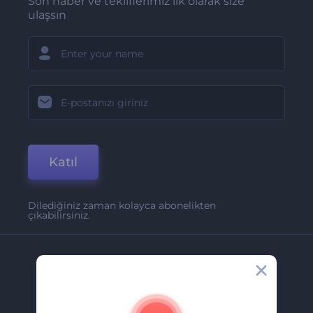
Son haber ve tekliflerimiz ilk olarak size
ulaşsın
Katıl
Dilediğiniz zaman kolayca abonelikten
çıkabilirsiniz.
Şirket
Hakkımızda
İletişim