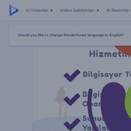
AI Videolar
Video Şablonları
AI Resimler
Ana Sayfa
Şablonlar
Bilgisayar Tamir Servisi Tanıtımı
Would you like to change Renderforest language to English?