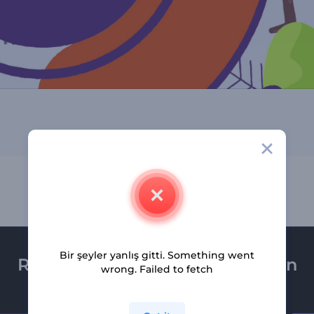
Bir şeyler yanlış gitti. Something went
Renderforest bültenine üye olun
wrong. Failed to fetch
Son haber ve tekliflerimiz ilk olarak size ulaşsın