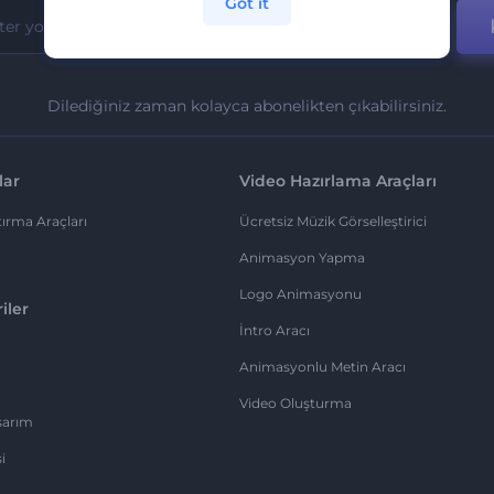
Got it
Dilediğiniz zaman kolayca abonelikten çıkabilirsiniz.
lar
Video Hazırlama Araçları
ırma Araçları
Ücretsiz Müzik Görselleştirici
Animasyon Yapma
Logo Animasyonu
iler
İntro Aracı
Animasyonlu Metin Aracı
Video Oluşturma
sarım
i