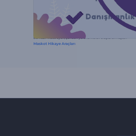
Bu hazır video ayarı, şundan yararlanılarak oluşturulmuştur:
Maskot Hikaye Araçları