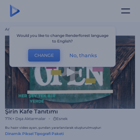
Ana Sayfa
Şablonlar
Şirin Kafe Tanıtımı
Would you like to change Renderforest language
to English?
No, thanks
CHANGE
Şirin Kafe Tanıtımı
77K+
Dışa Aktarmalar
Esnek
Bu hazır video ayarı, şundan yararlanılarak oluşturulmuştur:
Dinamik Piksel Tipografi Paketi