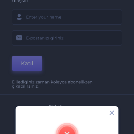
ulaşsın
Katıl
Dilediğiniz zaman kolayca abonelikten
çıkabilirsiniz.
Şirket
Hakkımızda
İletişim