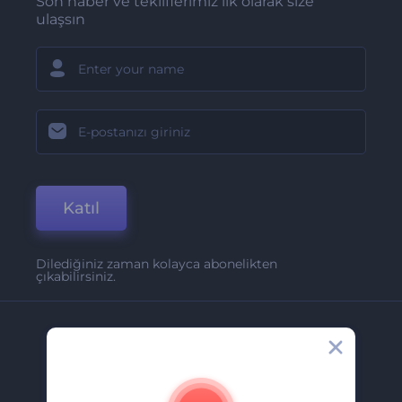
Son haber ve tekliflerimiz ilk olarak size
ulaşsın
Katıl
Dilediğiniz zaman kolayca abonelikten
çıkabilirsiniz.
Şirket
Hakkımızda
İletişim