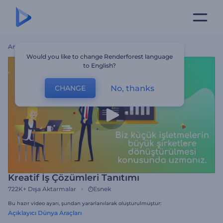
Ana Sayfa
Şablonlar
Kreatif İş Çözümleri Tanıtımı
Would you like to change Renderforest language
to English?
No, thanks
CHANGE
Kreatif İş Çözümleri Tanıtımı
722K+
Dışa Aktarmalar
Esnek
Bu hazır video ayarı, şundan yararlanılarak oluşturulmuştur:
Açıklayıcı Dünya Araçları