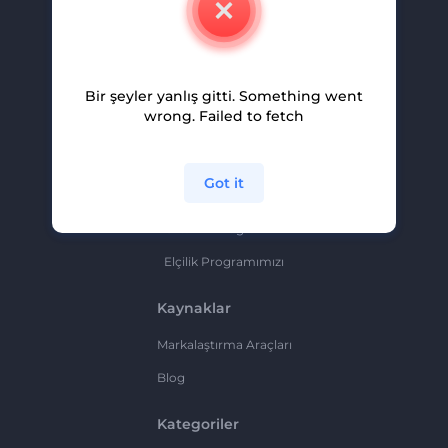
Kariyer
Yardım Ve Destek
Bir şeyler yanlış gitti. Something went
Ortaklık Programı
wrong. Failed to fetch
Gizlilik Politikası
Şartlar Ve Koşullar
Got it
Site Haritası
Ortaklık Programı
Elçilik Programımızı
Kaynaklar
Markalaştırma Araçları
Blog
Kategoriler