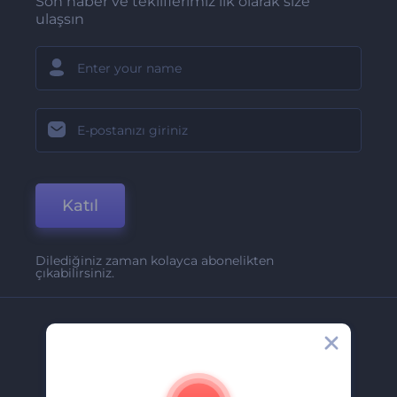
Son haber ve tekliflerimiz ilk olarak size
ulaşsın
Katıl
Dilediğiniz zaman kolayca abonelikten
çıkabilirsiniz.
Şirket
Hakkımızda
İletişim