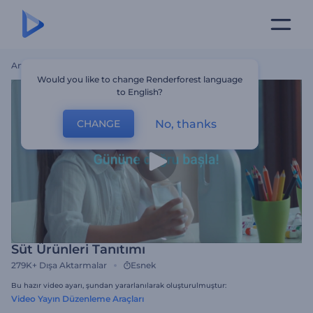
Ana Sayfa
Şablonlar
Süt Ürünleri Tanıtımı
Would you like to change Renderforest language
to English?
No, thanks
CHANGE
Süt Ürünleri Tanıtımı
279K+
Dışa Aktarmalar
Esnek
Bu hazır video ayarı, şundan yararlanılarak oluşturulmuştur:
Video Yayın Düzenleme Araçları