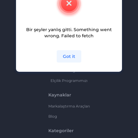
Kariyer
Yardım Ve Destek
Bir şeyler yanlış gitti. Something went
Ortaklık Programı
wrong. Failed to fetch
Gizlilik Politikası
Şartlar Ve Koşullar
Got it
Site Haritası
Ortaklık Programı
Elçilik Programımızı
Kaynaklar
Markalaştırma Araçları
Blog
Kategoriler