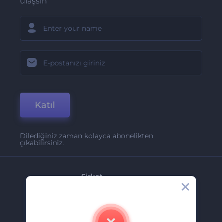
ulaşsın
Katıl
Dilediğiniz zaman kolayca abonelikten
çıkabilirsiniz.
Şirket
Hakkımızda
İletişim