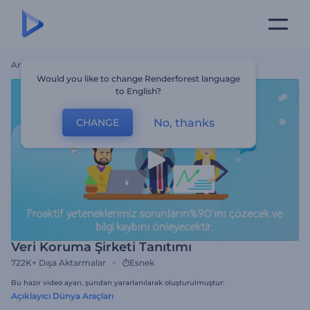
Ana Sayfa
Şablonlar
Veri Koruma Şirketi Tanıtımı
Would you like to change Renderforest language
to English?
No, thanks
CHANGE
Veri Koruma Şirketi Tanıtımı
722K+
Dışa Aktarmalar
Esnek
Bu hazır video ayarı, şundan yararlanılarak oluşturulmuştur:
Açıklayıcı Dünya Araçları