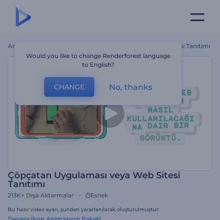
Ana Sayfa
Şablonlar
Çöpçatan Uygulaması Veya Web Sitesi Tanıtımı
Would you like to change Renderforest language
to English?
No, thanks
CHANGE
Çöpçatan Uygulaması veya Web Sitesi
Tanıtımı
213K+
Dışa Aktarmalar
Esnek
Bu hazır video ayarı, şundan yararlanılarak oluşturulmuştur:
Devasa İkon Animasyon Paketi