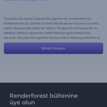
Piyasada çok sayıda çöpçatanlık uygulaması ve web sitesi var.
Rakiplerle dolu bu alanda sizi farklı kılacak şey ise vizyonunuz ve bu
pratik hikayeye gibi çekici bir reklam. Rengarenk animasyonlar ve
etkileyici anlatım sayesinde, hedef kitlenizin gözü hemen size
kayacak. Tek yapmanız gereken birkaç yaratıcı dokunuş eklemek ve
bilgileri kendinize uyarlamak. Gerisini bize bırakın!
Şi̇mdi̇ Oluştur
Renderforest bültenine
üye olun