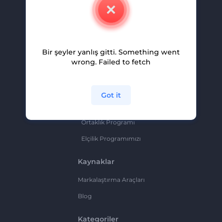
İletişim
Kariyer
Yardım Ve Destek
Bir şeyler yanlış gitti. Something went
Ortaklık Programı
wrong. Failed to fetch
Gizlilik Politikası
Şartlar Ve Koşullar
Got it
Site Haritası
Ortaklık Programı
Elçilik Programımızı
Kaynaklar
Markalaştırma Araçları
Blog
Kategoriler