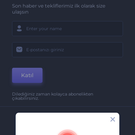
Son haber ve tekliflerimiz ilk olarak size
ulaşsın
Katıl
Dilediğiniz zaman kolayca abonelikten
çıkabilirsiniz.
Şirket
Hakkımızda