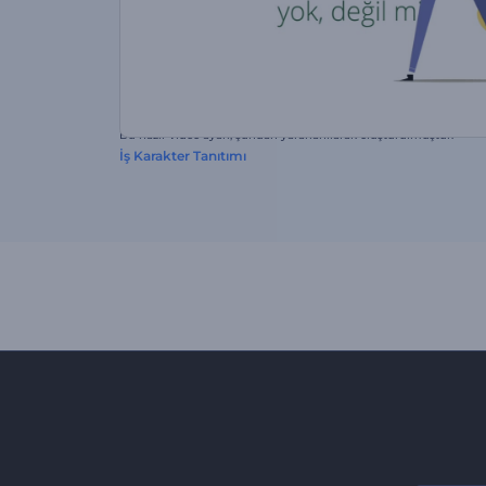
Bu hazır video ayarı, şundan yararlanılarak oluşturulmuştur:
İş Karakter Tanıtımı