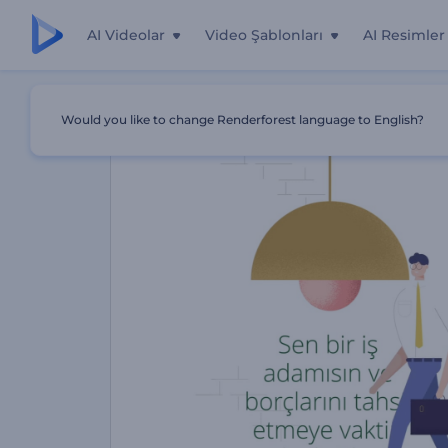
AI Videolar
Video Şablonları
AI Resimler
Ana Sayfa
Şablonlar
Borç Tahsilatı Hizmetleri Tanıtımı
Would you like to change Renderforest language to English?