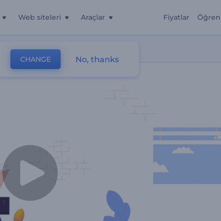
Web siteleri
Araçlar
Fiyatlar
Öğren
No, thanks
CHANGE