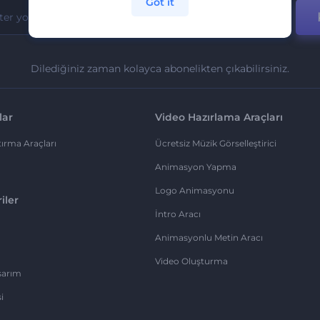
Got it
Dilediğiniz zaman kolayca abonelikten çıkabilirsiniz.
lar
Video Hazırlama Araçları
ırma Araçları
Ücretsiz Müzik Görselleştirici
Animasyon Yapma
Logo Animasyonu
iler
İntro Aracı
Animasyonlu Metin Aracı
Video Oluşturma
sarım
i