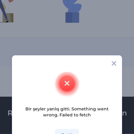
Bir şeyler yanlış gitti. Something went
Renderforest bültenine üye olun
wrong. Failed to fetch
Son haber ve tekliflerimiz ilk olarak size ulaşsın