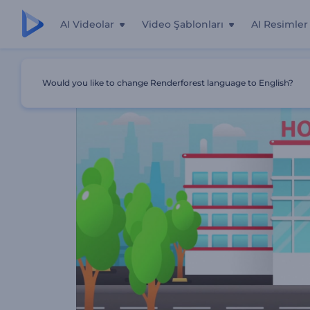
AI Videolar
Video Şablonları
AI Resimler
Ana Sayfa
Şablonlar
Diş Bakım Servisi Tanıtımı
Would you like to change Renderforest language to English?