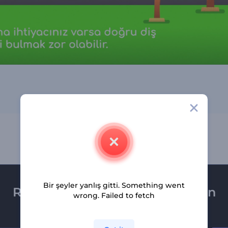
Bir şeyler yanlış gitti. Something went
Renderforest bültenine üye olun
wrong. Failed to fetch
Son haber ve tekliflerimiz ilk olarak size ulaşsın