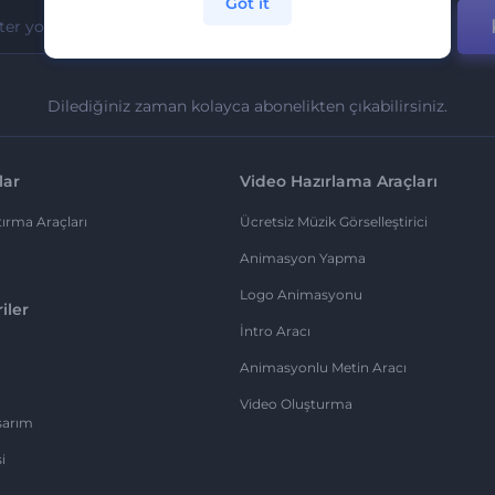
Got it
Dilediğiniz zaman kolayca abonelikten çıkabilirsiniz.
lar
Video Hazırlama Araçları
ırma Araçları
Ücretsiz Müzik Görselleştirici
Animasyon Yapma
Logo Animasyonu
iler
İntro Aracı
Animasyonlu Metin Aracı
Video Oluşturma
sarım
i