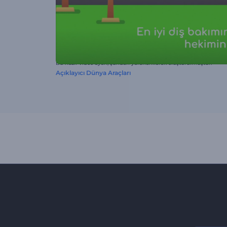
Bu hazır video ayarı, şundan yararlanılarak oluşturulmuştur:
Açıklayıcı Dünya Araçları