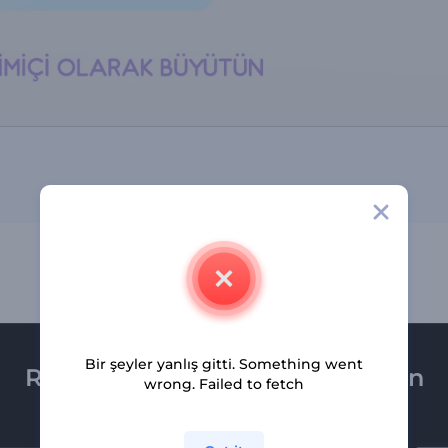
Bir şeyler yanlış gitti. Something went
Renderforest bültenine üye olun
wrong. Failed to fetch
Son haber ve tekliflerimiz ilk olarak size ulaşsın