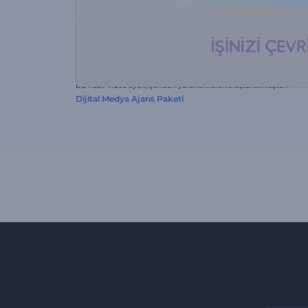
Bu hazır video ayarı, şundan yararlanılarak oluşturulmuştur:
Dijital Medya Ajans Paketi