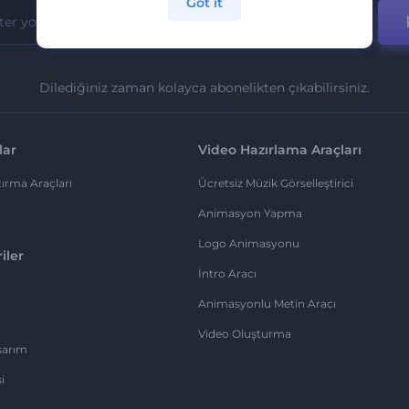
Got it
Dilediğiniz zaman kolayca abonelikten çıkabilirsiniz.
lar
Video Hazırlama Araçları
ırma Araçları
Ücretsiz Müzik Görselleştirici
Animasyon Yapma
Logo Animasyonu
iler
İntro Aracı
Animasyonlu Metin Aracı
Video Oluşturma
sarım
i