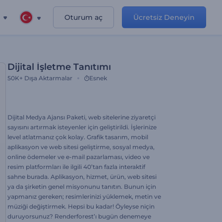
Oturum aç
Ücretsiz Deneyin
Dijital İşletme Tanıtımı
50K+
Dışa Aktarmalar
Esnek
Dijital Medya Ajansı Paketi, web sitelerine ziyaretçi
sayısını artırmak isteyenler için geliştirildi. İşlerinize
level atlatmanız çok kolay. Grafik tasarım, mobil
aplikasyon ve web sitesi geliştirme, sosyal medya,
online ödemeler ve e-mail pazarlaması, video ve
resim platformları ile ilgili 40’tan fazla interaktif
sahne burada. Aplikasyon, hizmet, ürün, web sitesi
ya da şirketin genel misyonunu tanıtın. Bunun için
yapmanız gereken; resimlerinizi yüklemek, metin ve
müziği değiştirmek. Hepsi bu kadar! Öyleyse niçin
duruyorsunuz? Renderforest’ı bugün denemeye