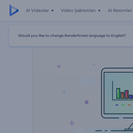
AI Videolar
Video Şablonları
AI Resimler
Ana Sayfa
Şablonlar
Dijital İşletme Tanıtımı
Would you like to change Renderforest language to English?