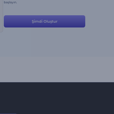
başlayın.
Şi̇mdi̇ Oluştur