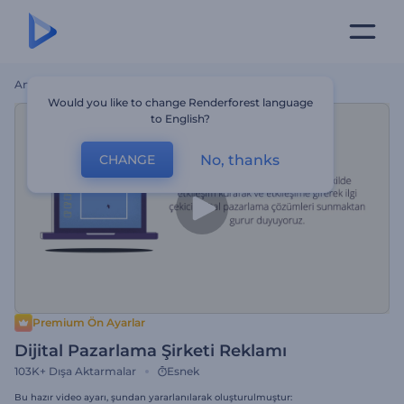
Ana Sayfa
Şablonlar
Dijital Pazarlama Şirketi Reklamı
Would you like to change Renderforest language
to English?
No, thanks
CHANGE
Premium Ön Ayarlar
Dijital Pazarlama Şirketi Reklamı
103K+
Dışa Aktarmalar
Esnek
Bu hazır video ayarı, şundan yararlanılarak oluşturulmuştur: