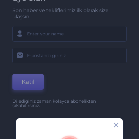
Son haber ve tekliflerimiz ilk olarak size
ulaşsın
Katıl
Dilediğiniz zaman kolayca abonelikten
çıkabilirsiniz.
Şirket
Hakkımızda