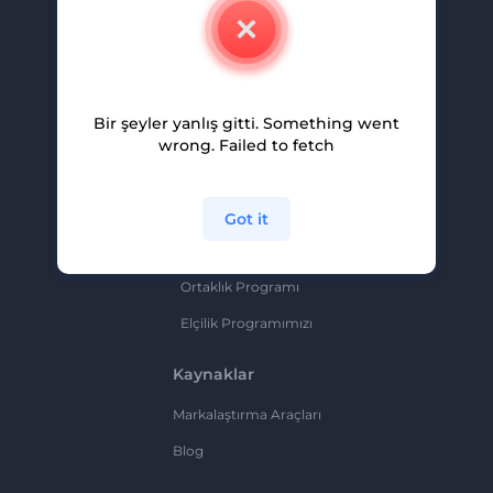
İletişim
Kariyer
Yardım Ve Destek
Bir şeyler yanlış gitti. Something went
Ortaklık Programı
wrong. Failed to fetch
Gizlilik Politikası
Şartlar Ve Koşullar
Got it
Site Haritası
Ortaklık Programı
Elçilik Programımızı
Kaynaklar
Markalaştırma Araçları
Blog