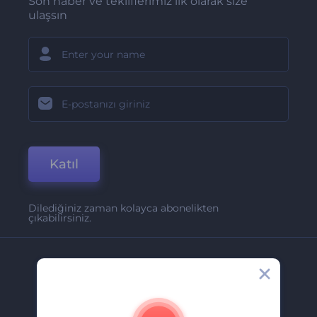
Son haber ve tekliflerimiz ilk olarak size
ulaşsın
Katıl
Dilediğiniz zaman kolayca abonelikten
çıkabilirsiniz.
Şirket
Hakkımızda
İletişim