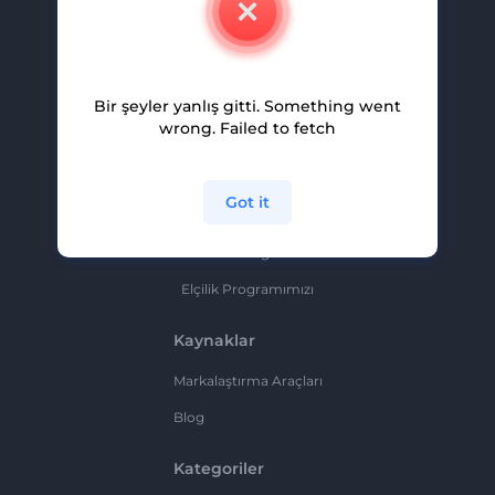
Kariyer
Yardım Ve Destek
Bir şeyler yanlış gitti. Something went
Ortaklık Programı
wrong. Failed to fetch
Gizlilik Politikası
Şartlar Ve Koşullar
Got it
Site Haritası
Ortaklık Programı
Elçilik Programımızı
Kaynaklar
Markalaştırma Araçları
Blog
Kategoriler