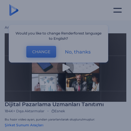
Ana Sayfa
Şablonlar
Dijital Pazarlama Uzmanları Tanıtımı
Would you like to change Renderforest language
to English?
No, thanks
CHANGE
Dijital Pazarlama Uzmanları Tanıtımı
184K+
Dışa Aktarmalar
Esnek
Bu hazır video ayarı, şundan yararlanılarak oluşturulmuştur:
Şirket Sunum Araçları