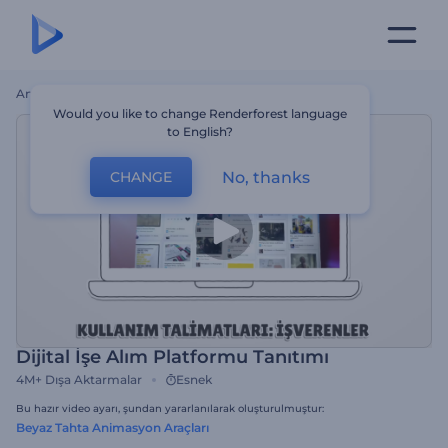
Ana Sayfa
Şablonlar
Dijital İşe Alım Platformu Tanıtımı
Would you like to change Renderforest language
to English?
No, thanks
CHANGE
Dijital İşe Alım Platformu Tanıtımı
4M+
Dışa Aktarmalar
Esnek
Bu hazır video ayarı, şundan yararlanılarak oluşturulmuştur:
Beyaz Tahta Animasyon Araçları