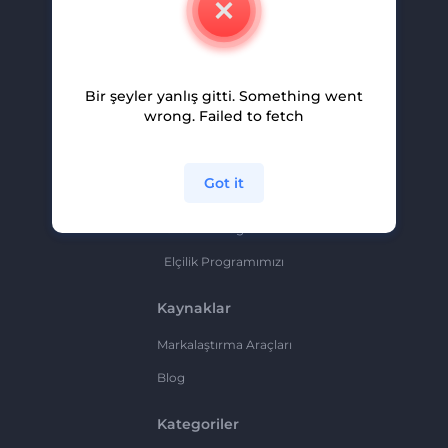
Kariyer
Yardım Ve Destek
Bir şeyler yanlış gitti. Something went
Ortaklık Programı
wrong. Failed to fetch
Gizlilik Politikası
Şartlar Ve Koşullar
Got it
Site Haritası
Ortaklık Programı
Elçilik Programımızı
Kaynaklar
Markalaştırma Araçları
Blog
Kategoriler