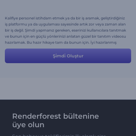
Kalifiye personel istihdam etmek ya da bir iş aramak, geliştirdiğiniz
iş platformu ya da uygulaması sayesinde artık zor veya zaman alan
bir iş değil. Şimdi yapmanız gereken, eserinizi kullanıcılara tanıtmak
ve bunun için en güçlü yönlerinizi anlatan güzel bir tanıtım videosu
hazırlamak. Bu hazır hikaye tam da bunun için. İyi hazırlanmış
metinler sayesinde platform ya da uygulamanızı faydaları doğrudan
aktarılırken, etkili animasyonlar da projeye daha fazla değer ve
Şi̇mdi̇ Oluştur
heyecan katıyor. Tanıtım videonuzu kolaylıkla oluşturmak için
sahneleri değiştirin ya da hazır hikayeyi olduğu gibi kullanın.
Renderforest bültenine
üye olun