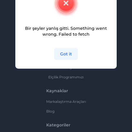
Kariyer
Yardım Ve Destek
Bir şeyler yanlış gitti. Something went
Ortaklık Programı
wrong. Failed to fetch
Gizlilik Politikası
Şartlar Ve Koşullar
Got it
Site Haritası
Ortaklık Programı
Elçilik Programımızı
Kaynaklar
Markalaştırma Araçları
Blog
Kategoriler