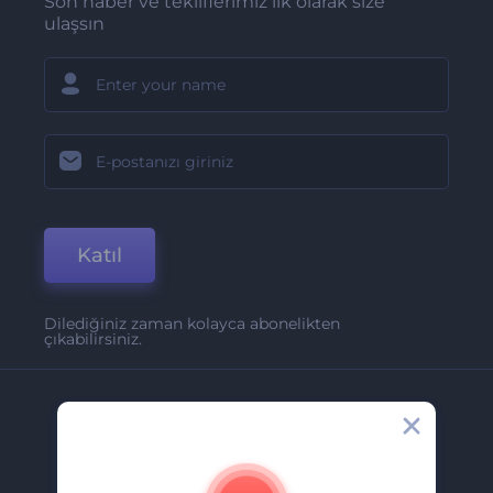
Son haber ve tekliflerimiz ilk olarak size
ulaşsın
Katıl
Dilediğiniz zaman kolayca abonelikten
çıkabilirsiniz.
Şirket
Hakkımızda
İletişim