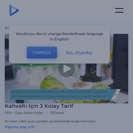
Ana Sayfa
Şablonlar
Kahvaltı İçin 3 Kolay Tarif
Would you like to change Renderforest language
to English?
No, thanks
CHANGE
Kahvaltı İçin 3 Kolay Tarif
55K+
Dışa Aktarmalar
Esnek
Bu hazır video ayarı, şundan yararlanılarak oluşturulmuştur:
Pişirme Araç Kiti