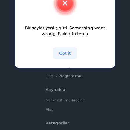
Kariyer
Yardım Ve Destek
Bir şeyler yanlış gitti. Something went
Ortaklık Programı
wrong. Failed to fetch
Gizlilik Politikası
Şartlar Ve Koşullar
Got it
Site Haritası
Ortaklık Programı
Elçilik Programımızı
Kaynaklar
Markalaştırma Araçları
Blog
Kategoriler