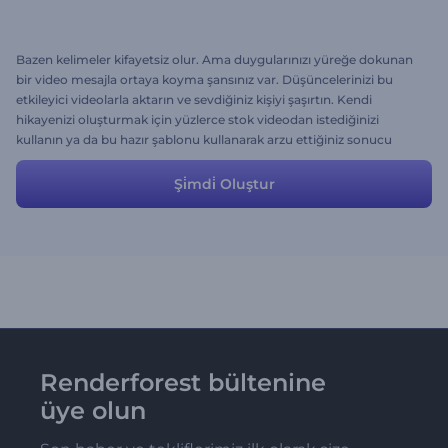
Bazen kelimeler kifayetsiz olur. Ama duygularınızı yüreğe dokunan
bir video mesajla ortaya koyma şansınız var. Düşüncelerinizi bu
etkileyici videolarla aktarın ve sevdiğiniz kişiyi şaşırtın. Kendi
hikayenizi oluşturmak için yüzlerce stok videodan istediğinizi
kullanın ya da bu hazır şablonu kullanarak arzu ettiğiniz sonucu
birkaç dakika içinde elde edin!
Şi̇mdi̇ Oluştur
Renderforest bültenine
üye olun