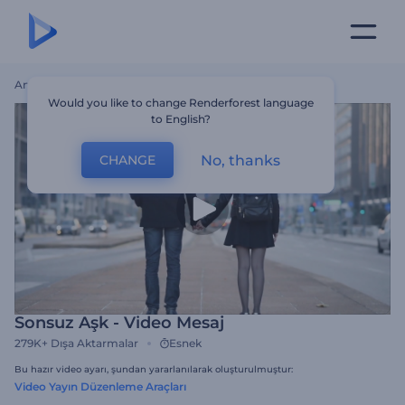
Ana Sayfa
Şablonlar
Sonsuz Aşk - Video Mesaj
Would you like to change Renderforest language
to English?
No, thanks
CHANGE
Sonsuz Aşk - Video Mesaj
279K+
Dışa Aktarmalar
Esnek
Bu hazır video ayarı, şundan yararlanılarak oluşturulmuştur:
Video Yayın Düzenleme Araçları