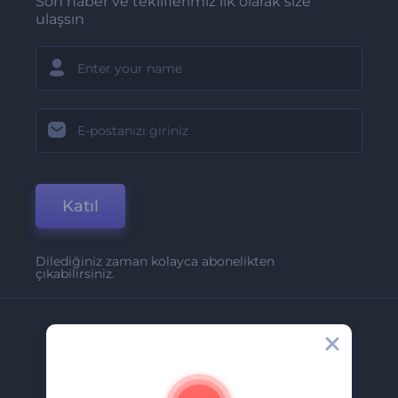
Son haber ve tekliflerimiz ilk olarak size
ulaşsın
Katıl
Dilediğiniz zaman kolayca abonelikten
çıkabilirsiniz.
Şirket
Hakkımızda
İletişim