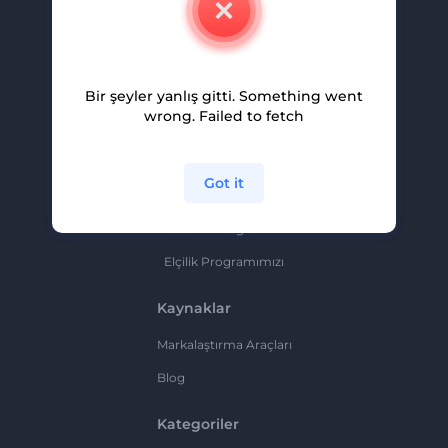
Kariyer
Yardım Ve Destek
Bir şeyler yanlış gitti. Something went
Ortaklık Programı
wrong. Failed to fetch
Gizlilik Politikası
Şartlar Ve Koşullar
Got it
Site Haritası
Ortaklık Programı
Elçilik Programımızı
Kaynaklar
Markalaştırma Araçları
Blog
Kategoriler