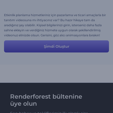
Etkinlik planlama hizmetleriniz için pazarlama ve ticari amaçlarla bir
tanıtım videosuna mı ihtiyacınız var? Bu hazır hikaye tam da
aradığınız şey olabilir. Kişisel bilgilerinizi girin, isterseniz daha fazla
sahne ekleyin ve verdiğiniz hizmete uygun olarak şekillendirilmiş
videonuz elinizde olsun. Gerisini, göz alıcı animasyonlara bırakın!
Şi̇mdi̇ Oluştur
Renderforest bültenine
üye olun