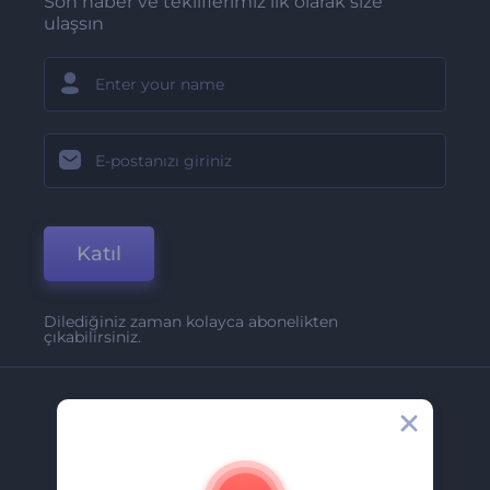
Son haber ve tekliflerimiz ilk olarak size
ulaşsın
Katıl
Dilediğiniz zaman kolayca abonelikten
çıkabilirsiniz.
Şirket
Hakkımızda
İletişim