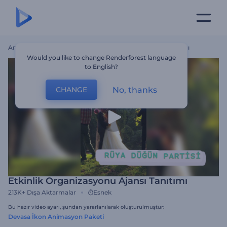
Ana Sayfa
Şablonlar
Etkinlik Organizasyonu Ajansı Tanıtımı
Would you like to change Renderforest language
to English?
No, thanks
CHANGE
Etkinlik Organizasyonu Ajansı Tanıtımı
213K+
Dışa Aktarmalar
Esnek
Bu hazır video ayarı, şundan yararlanılarak oluşturulmuştur:
Devasa İkon Animasyon Paketi