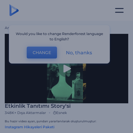
Ana Sayfa
Şablonlar
Etkinlik Tanıtımı Story'si
Would you like to change Renderforest language
to English?
No, thanks
CHANGE
Etkinlik Tanıtımı Story'si
348K+
Dışa Aktarmalar
Esnek
Bu hazır video ayarı, şundan yararlanılarak oluşturulmuştur:
Instagram Hikayeleri Paketi