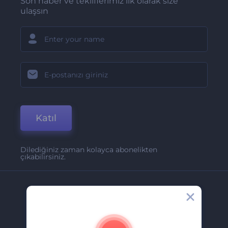
Son haber ve tekliflerimiz ilk olarak size
ulaşsın
Katıl
Dilediğiniz zaman kolayca abonelikten
çıkabilirsiniz.
Şirket
Hakkımızda
İletişim