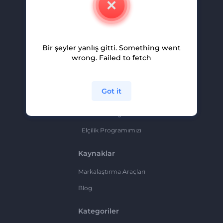
Kariyer
Yardım Ve Destek
Bir şeyler yanlış gitti. Something went
Ortaklık Programı
wrong. Failed to fetch
Gizlilik Politikası
Şartlar Ve Koşullar
Got it
Site Haritası
Ortaklık Programı
Elçilik Programımızı
Kaynaklar
Markalaştırma Araçları
Blog
Kategoriler