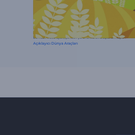
Bu hazır video ayarı, şundan yararlanılarak oluşturulmuştur:
Açıklayıcı Dünya Araçları