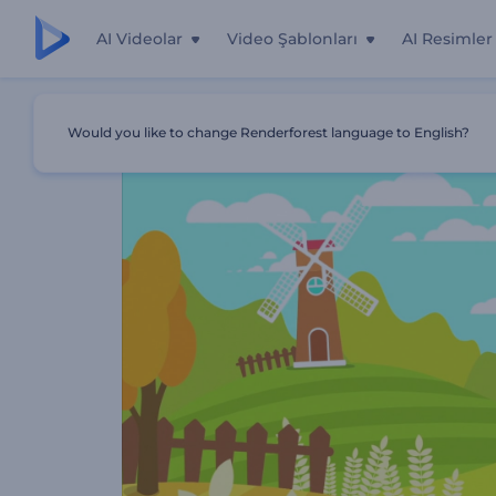
AI Videolar
Video Şablonları
AI Resimler
Ana Sayfa
Şablonlar
Çiftçi Pazarı Tanıtımı
Would you like to change Renderforest language to English?