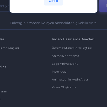
Got it
Dilediğiniz zaman kolayca abonelikten çıkabilirsiniz.
lar
Video Hazırlama Araçları
ırma Araçları
Ücretsiz Müzik Görselleştirici
Animasyon Yapma
Logo Animasyonu
iler
İntro Aracı
Animasyonlu Metin Aracı
Video Oluşturma
sarım
i