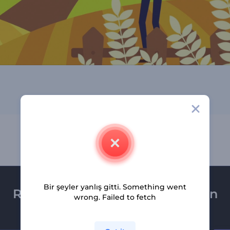
Bir şeyler yanlış gitti. Something went
Renderforest bültenine üye olun
wrong. Failed to fetch
Son haber ve tekliflerimiz ilk olarak size ulaşsın