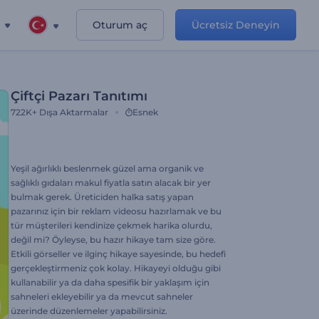
Oturum aç
Ücretsiz Deneyin
Çiftçi Pazarı Tanıtımı
722K+
Dışa Aktarmalar
Esnek
Yeşil ağırlıklı beslenmek güzel ama organik ve
sağlıklı gıdaları makul fiyatla satın alacak bir yer
bulmak gerek. Üreticiden halka satış yapan
pazarınız için bir reklam videosu hazırlamak ve bu
tür müşterileri kendinize çekmek harika olurdu,
değil mi? Öyleyse, bu hazır hikaye tam size göre.
Etkili görseller ve ilginç hikaye sayesinde, bu hedefi
gerçekleştirmeniz çok kolay. Hikayeyi olduğu gibi
kullanabilir ya da daha spesifik bir yaklaşım için
sahneleri ekleyebilir ya da mevcut sahneler
üzerinde düzenlemeler yapabilirsiniz.