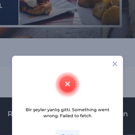
Bir şeyler yanlış gitti. Something went
Renderforest bültenine üye olun
wrong. Failed to fetch
Son haber ve tekliflerimiz ilk olarak size ulaşsın