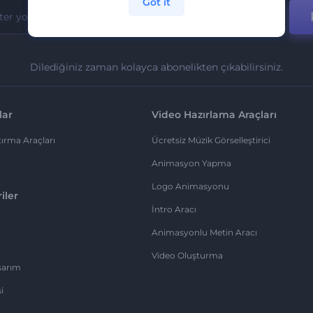
Got it
Dilediğiniz zaman kolayca abonelikten çıkabilirsiniz.
lar
Video Hazırlama Araçları
ırma Araçları
Ücretsiz Müzik Görselleştirici
Animasyon Yapma
Logo Animasyonu
iler
İntro Aracı
Animasyonlu Metin Aracı
Video Oluşturma
sarım
i