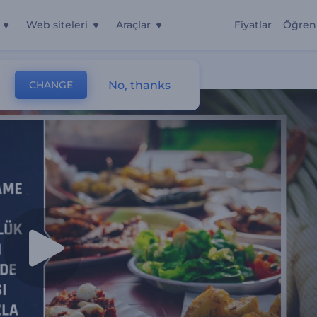
Web siteleri
Araçlar
Fiyatlar
Öğren
No, thanks
CHANGE