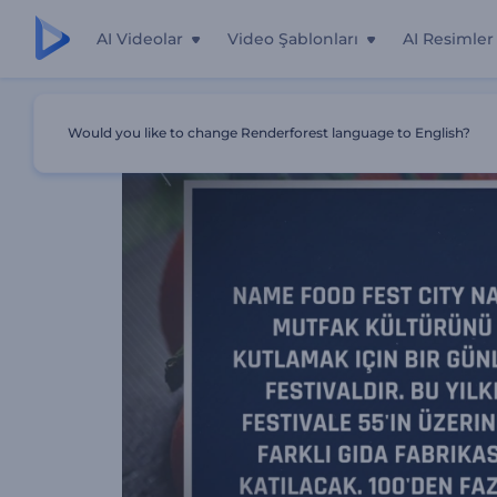
AI Videolar
Video Şablonları
AI Resimler
Ana Sayfa
Şablonlar
Yemek Festivali Giriş Videosu
Would you like to change Renderforest language to English?