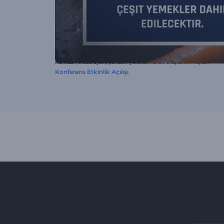
Bu hazır video ayarı, şundan yararlanılarak oluşturulmuştur:
Konferans Etkinlik Açılışı